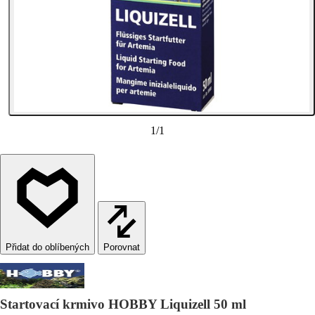
1
/
1
Porovnat
Startovací krmivo HOBBY Liquizell 50 ml