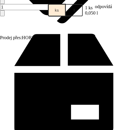
odpovídá
1 ks
ks
l
0,050 l
Prodej přes:
HORNBACH