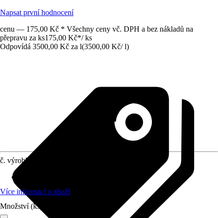
Napsat první hodnocení
cenu — 175,00 Kč * Všechny ceny vč. DPH a bez nákladů na
přepravu za ks
175,00 Kč
*
/
ks
Odpovídá 3500,00 Kč za l
(
3500,00 Kč
/
l
)
č. výrobku
3545957
Druh výrobku
:
Lék
Více informací o zboží
Množství (ks)