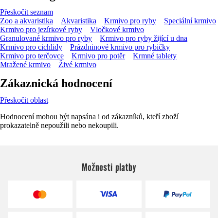
Přeskočit seznam
Zoo a akvaristika
Akvaristika
Krmivo pro ryby
Speciální krmivo
Krmivo pro jezírkové ryby
Vločkové krmivo
Granulované krmivo pro ryby
Krmivo pro ryby žijící u dna
Krmivo pro cichlidy
Prázdninové krmivo pro rybičky
Krmivo pro terčovce
Krmivo pro potěr
Krmné tablety
Mražené krmivo
Živé krmivo
Zákaznická hodnocení
Přeskočit oblast
Hodnocení mohou být napsána i od zákazníků, kteří zboží
prokazatelně nepoužili nebo nekoupili.
Možnosti platby