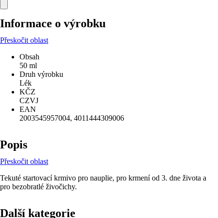
Informace o výrobku
Přeskočit oblast
Obsah
50 ml
Druh výrobku
Lék
KČZ
CZVJ
EAN
2003545957004, 4011444309006
Popis
Přeskočit oblast
Tekuté startovací krmivo pro nauplie, pro krmení od 3. dne života a
pro bezobratlé živočichy.
Další kategorie