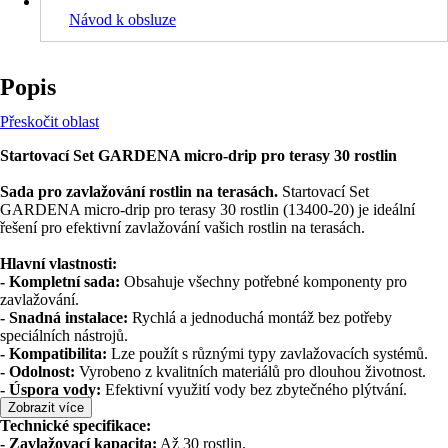
Návod k obsluze
Popis
Přeskočit oblast
Startovací Set GARDENA micro-drip pro terasy 30 rostlin
Sada pro zavlažování rostlin na terasách.
Startovací Set
GARDENA micro-drip pro terasy 30 rostlin (13400-20) je ideální
řešení pro efektivní zavlažování vašich rostlin na terasách.
Hlavní vlastnosti:
- Kompletní sada:
Obsahuje všechny potřebné komponenty pro
zavlažování.
- Snadná instalace:
Rychlá a jednoduchá montáž bez potřeby
speciálních nástrojů.
- Kompatibilita:
Lze použít s různými typy zavlažovacích systémů.
- Odolnost:
Vyrobeno z kvalitních materiálů pro dlouhou životnost.
- Úspora vody:
Efektivní využití vody bez zbytečného plýtvání.
Zobrazit více
Technické specifikace:
- Zavlažovací kapacita:
Až 30 rostlin.