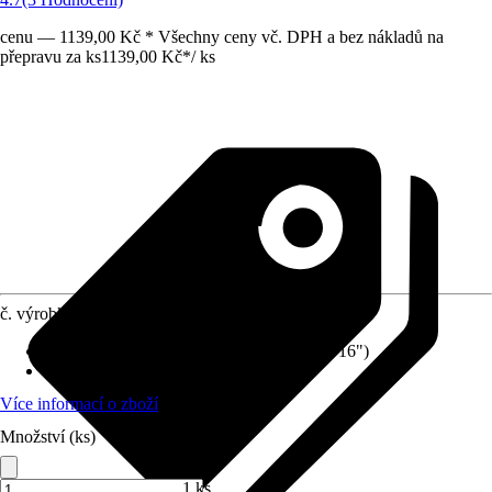
cenu — 1139,00 Kč * Všechny ceny vč. DPH a bez nákladů na
přepravu za ks
1139,00 Kč
*
/
ks
č. výrobku
10603006
Přípojka/spojka
:
13 mm (1/2"), 4,6 mm (3/16")
Materiál
:
Plast
Více informací o zboží
Množství (ks)
1 ks