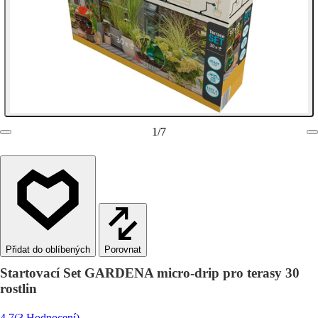
1
/
7
Porovnat
Startovací Set GARDENA micro-drip pro terasy 30
rostlin
4.7
(3 Hodnocení)