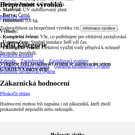
Bezpečnost výrobků
- Průměr trubek:
4,6 mm (3/16).
- Materiál:
UV stabilizovaný plast.
- Barva:
Černá.
Přeskočit oblast
- Hmotnost:
0,8 kg.
Zodpovědnost za bezpečnost výrobku viz
.
informace výrobce
Výhody:
-
Kompletní řešení:
Vše, co potřebujete pro efektivní zavlažování.
-
Úspora času:
Snadná instalace šetří váš čas.
Další kategorie
-
Ekologické řešení:
Efektivní využití vody přispívá k ochraně
životního prostředí.
Přeskočit seznam
Zahrada
Zavlažování
Zavlažovací systémy
Vylepšete svůj zavlažovací systém se startovacím setem
Gardena kapková závlaha
Gardena sprinklerový systém
GARDENA micro-drip!
RainBird zavlažovací systém
Zákaznická hodnocení
Přeskočit oblast
Hodnocení mohou být napsána i od zákazníků, kteří zboží
prokazatelně nepoužili nebo nekoupili.
Možnosti platby