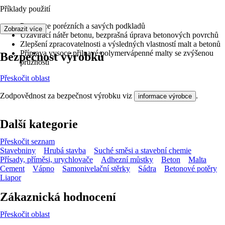
Příklady použití
Penetrace porézních a savých podkladů
Zobrazit více
Uzavírací nátěr betonu, bezprašná úprava betonových povrchů
Zlepšení zpracovatelnosti a výsledných vlastností malt a betonů
Příprava vysoce přilnavé polymervápenné malty se zvýšenou
Bezpečnost výrobků
pružností
Přeskočit oblast
Zodpovědnost za bezpečnost výrobku viz
.
informace výrobce
Další kategorie
Přeskočit seznam
Stavebniny
Hrubá stavba
Suché směsi a stavební chemie
Přísady, příměsi, urychlovače
Adhezní můstky
Beton
Malta
Cement
Vápno
Samonivelační stěrky
Sádra
Betonové potěry
Liapor
Zákaznická hodnocení
Přeskočit oblast