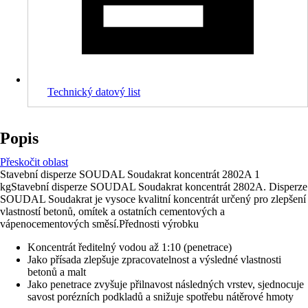
Technický datový list
Popis
Přeskočit oblast
Stavební disperze SOUDAL Soudakrat koncentrát 2802A 1
kgStavební disperze SOUDAL Soudakrat koncentrát 2802A. Disperze
SOUDAL Soudakrat je vysoce kvalitní koncentrát určený pro zlepšení
vlastností betonů, omítek a ostatních cementových a
vápenocementových směsí.Přednosti výrobku
Koncentrát ředitelný vodou až 1:10 (penetrace)
Jako přísada zlepšuje zpracovatelnost a výsledné vlastnosti
betonů a malt
Jako penetrace zvyšuje přilnavost následných vrstev, sjednocuje
savost porézních podkladů a snižuje spotřebu nátěrové hmoty