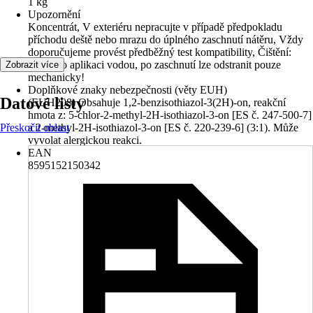
1 kg
Upozornění
Koncentrát, V exteriéru nepracujte v případě předpokladu
příchodu deště nebo mrazu do úplného zaschnutí nátěru, Vždy
doporučujeme provést předběžný test kompatibility, Čištění:
Ihned po aplikaci vodou, po zaschnutí lze odstranit pouze
Zobrazit více
mechanicky!
Doplňkové znaky nebezpečnosti (věty EUH)
Datové listy
(EUH208) Obsahuje 1,2-benzisothiazol-3(2H)-on, reakční
hmota z: 5-chlor-2-methyl-2H-isothiazol-3-on [ES č. 247-500-7]
Přeskočit oblast
a 2-methyl-2H-isothiazol-3-on [ES č. 220-239-6] (3:1). Může
vyvolat alergickou reakci.
EAN
8595152150342