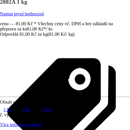
2802A 1 kg
Napsat první hodnocení
cenu — 81,00 Kč * Všechny ceny vč. DPH a bez nákladů na
přepravu za ks
81,00 Kč
*
/
ks
Odpovídá 81,00 Kč za kg
(
81,00 Kč
/
kg
)
Obsah v kg
1 kg
5 kg
10 kg
č. výrobku
8837374
Více informací o zboží