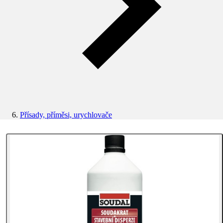
Přísady, příměsi, urychlovače