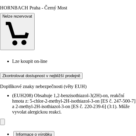
HORNBACH Praha - Černý Most
Nelze rezervovat
Lze koupit on-line
Zkontrolovat dostupnost v nejbližší prodejně
Doplňkové znaky nebezpečnosti (věty EUH)
(EUH208) Obsahuje 1,2-benzisothiazol-3(2H)-on, reakční
hmota z: 5-chlor-2-methyl-2H-isothiazol-3-on [ES č. 247-500-7]
a 2-methyl-2H-isothiazol-3-on [ES č. 220-239-6] (3:1). Může
vyvolat alergickou reakci.
Informace o výrobku