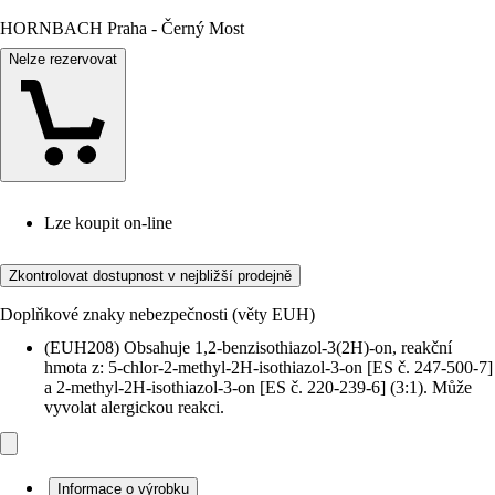
HORNBACH Praha - Černý Most
Nelze rezervovat
Lze koupit on-line
Zkontrolovat dostupnost v nejbližší prodejně
Doplňkové znaky nebezpečnosti (věty EUH)
(EUH208) Obsahuje 1,2-benzisothiazol-3(2H)-on, reakční
hmota z: 5-chlor-2-methyl-2H-isothiazol-3-on [ES č. 247-500-7]
a 2-methyl-2H-isothiazol-3-on [ES č. 220-239-6] (3:1). Může
vyvolat alergickou reakci.
Informace o výrobku