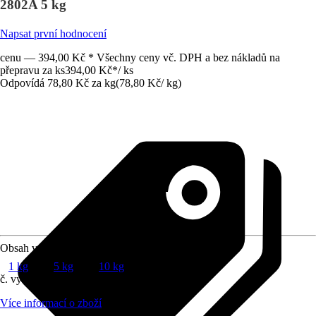
2802A 5 kg
Napsat první hodnocení
cenu — 394,00 Kč * Všechny ceny vč. DPH a bez nákladů na
přepravu za ks
394,00 Kč
*
/
ks
Odpovídá 78,80 Kč za kg
(
78,80 Kč
/
kg
)
Obsah v kg
1 kg
5 kg
10 kg
č. výrobku
8837375
Více informací o zboží