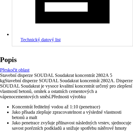
Technický datový list
Popis
Přeskočit oblast
Stavební disperze SOUDAL Soudakrat koncentrát 2802A 5
kgStavební disperze SOUDAL Soudakrat koncentrát 2802A. Disperze
SOUDAL Soudakrat je vysoce kvalitní koncentrát určený pro zlepšení
vlastností betonů, omítek a ostatních cementových a
vápenocementových směsí.Přednosti výrobku
Koncentrát ředitelný vodou až 1:10 (penetrace)
Jako přísada zlepšuje zpracovatelnost a výsledné vlastnosti
betonů a malt
Jako penetrace zvyšuje přilnavost následných vrstev, sjednocuje
savost porézních podkladů a snižuje spotřebu nátěrové hmoty