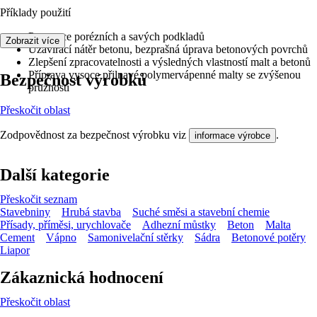
Příklady použití
Penetrace porézních a savých podkladů
Zobrazit více
Uzavírací nátěr betonu, bezprašná úprava betonových povrchů
Zlepšení zpracovatelnosti a výsledných vlastností malt a betonů
Příprava vysoce přilnavé polymervápenné malty se zvýšenou
Bezpečnost výrobků
pružností
Přeskočit oblast
Zodpovědnost za bezpečnost výrobku viz
.
informace výrobce
Další kategorie
Přeskočit seznam
Stavebniny
Hrubá stavba
Suché směsi a stavební chemie
Přísady, příměsi, urychlovače
Adhezní můstky
Beton
Malta
Cement
Vápno
Samonivelační stěrky
Sádra
Betonové potěry
Liapor
Zákaznická hodnocení
Přeskočit oblast