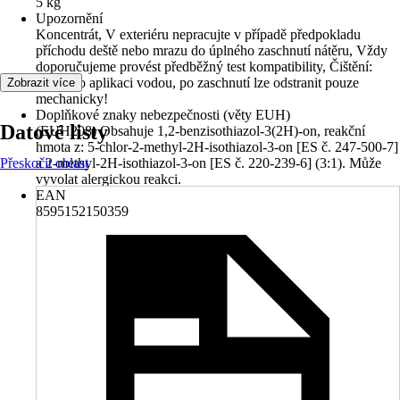
5 kg
Upozornění
Koncentrát, V exteriéru nepracujte v případě předpokladu
příchodu deště nebo mrazu do úplného zaschnutí nátěru, Vždy
doporučujeme provést předběžný test kompatibility, Čištění:
Ihned po aplikaci vodou, po zaschnutí lze odstranit pouze
Zobrazit více
mechanicky!
Doplňkové znaky nebezpečnosti (věty EUH)
Datové listy
(EUH208) Obsahuje 1,2-benzisothiazol-3(2H)-on, reakční
hmota z: 5-chlor-2-methyl-2H-isothiazol-3-on [ES č. 247-500-7]
Přeskočit oblast
a 2-methyl-2H-isothiazol-3-on [ES č. 220-239-6] (3:1). Může
vyvolat alergickou reakci.
EAN
8595152150359