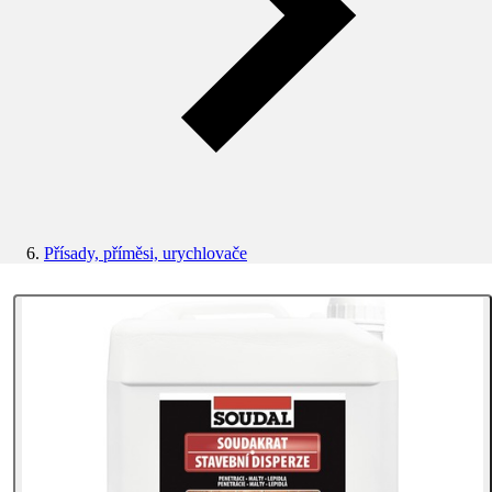
Přísady, příměsi, urychlovače