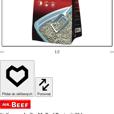
1
/
2
Porovnat