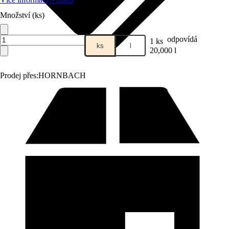
Množství (ks)
odpovídá
1 ks
ks
l
20,000 l
Prodej přes:
HORNBACH