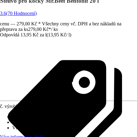
Stelivo pro kočky Mr.Beef Bentonit 20 l
3.6
(70 Hodnocení)
cenu — 279,00 Kč * Všechny ceny vč. DPH a bez nákladů na
přepravu za ks
279,00 Kč
*
/
ks
Odpovídá 13,95 Kč za l
(
13,95 Kč
/
l
)
č. výrobku
8439987
Druh výrobku
:
Granulát
Využití
:
Vázání pachu, Hygiena
Vhodné pro
:
Kočky
Více informací o zboží