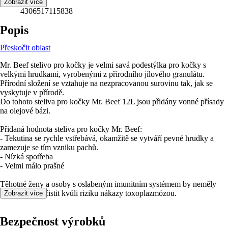
EAN
Zobrazit více
4306517115838
Popis
Přeskočit oblast
Mr. Beef stelivo pro kočky je velmi savá podestýlka pro kočky s
velkými hrudkami, vyrobenými z přírodního jílového granulátu.
Přírodní složení se vztahuje na nezpracovanou surovinu tak, jak se
vyskytuje v přírodě.
Do tohoto steliva pro kočky Mr. Beef 12L jsou přidány vonné přísady
na olejové bázi.
Přidaná hodnota steliva pro kočky Mr. Beef:
- Tekutina se rychle vstřebává, okamžitě se vytváří pevné hrudky a
zamezuje se tím vzniku pachů.
- Nízká spotřeba
- Velmi málo prašné
Těhotné ženy a osoby s oslabeným imunitním systémem by neměly
kočičí toaletu čistit kvůli riziku nákazy toxoplazmózou.
Zobrazit více
Bezpečnost výrobků