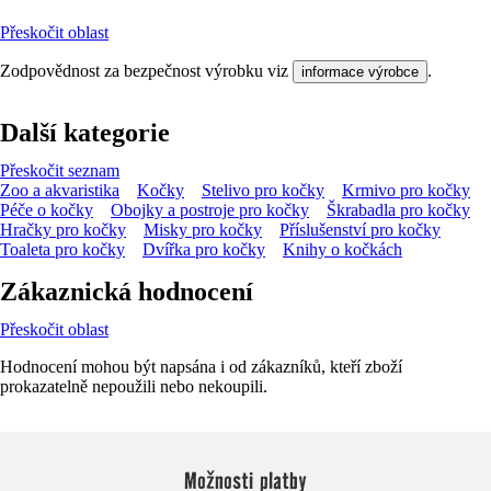
Přeskočit oblast
Zodpovědnost za bezpečnost výrobku viz
.
informace výrobce
Další kategorie
Přeskočit seznam
Zoo a akvaristika
Kočky
Stelivo pro kočky
Krmivo pro kočky
Péče o kočky
Obojky a postroje pro kočky
Škrabadla pro kočky
Hračky pro kočky
Misky pro kočky
Příslušenství pro kočky
Toaleta pro kočky
Dvířka pro kočky
Knihy o kočkách
Zákaznická hodnocení
Přeskočit oblast
Hodnocení mohou být napsána i od zákazníků, kteří zboží
prokazatelně nepoužili nebo nekoupili.
Možnosti platby