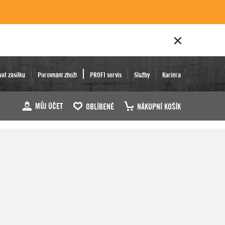
vat zásilku
Porovnání zboží
PROFI servis
Služby
Kariéra
MŮJ ÚČET
OBLÍBENÉ
NÁKUPNÍ KOŠÍK