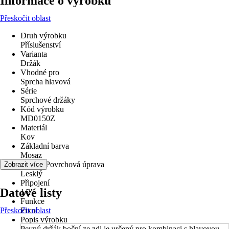
Informace o výrobku
Přeskočit oblast
Druh výrobku
Příslušenství
Varianta
Držák
Vhodné pro
Sprcha hlavová
Série
Sprchové držáky
Kód výrobku
MD0150Z
Materiál
Kov
Základní barva
Mosaz
Povrch/Povrchová úprava
Zobrazit více
Lesklý
Připojení
Datové listy
1/2"
Funkce
Přeskočit oblast
Fixní
Popis výrobku
Pevný držák boční ze zdi je určený pro kombinaci s hlavovou