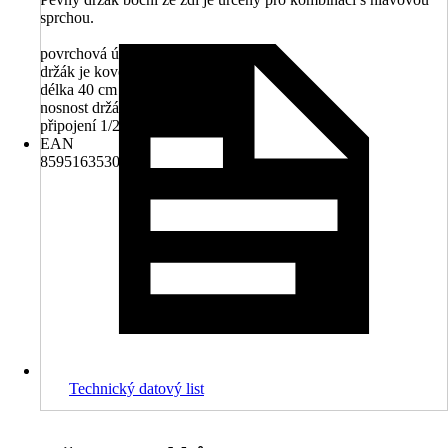
sprchou.
povrchová úprava PVD
držák je kovový
délka 40 cm
nosnost držáku 2,5 kg
připojení 1/2"
EAN
8595163530744
Technický datový list