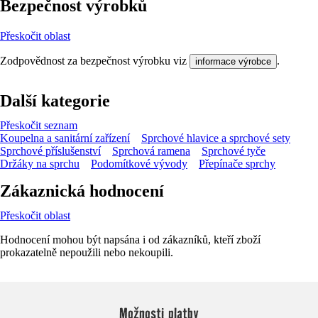
Bezpečnost výrobků
Přeskočit oblast
Zodpovědnost za bezpečnost výrobku viz
.
informace výrobce
Další kategorie
Přeskočit seznam
Koupelna a sanitární zařízení
Sprchové hlavice a sprchové sety
Sprchové příslušenství
Sprchová ramena
Sprchové tyče
Držáky na sprchu
Podomítkové vývody
Přepínače sprchy
Zákaznická hodnocení
Přeskočit oblast
Hodnocení mohou být napsána i od zákazníků, kteří zboží
prokazatelně nepoužili nebo nekoupili.
Možnosti platby