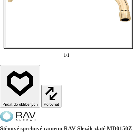
1
/
1
Porovnat
Stěnové sprchové rameno RAV Slezák zlaté MD0150Z