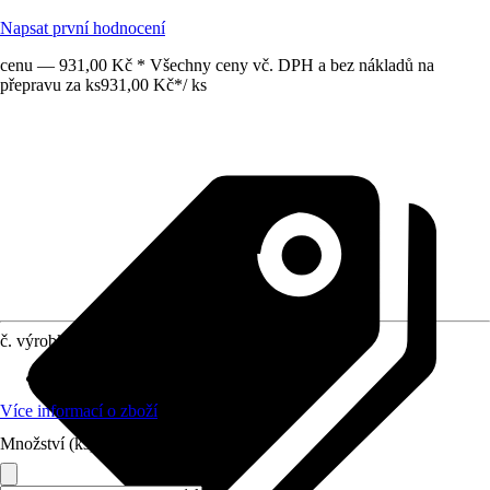
Napsat první hodnocení
cenu — 931,00 Kč * Všechny ceny vč. DPH a bez nákladů na
přepravu za ks
931,00 Kč
*
/
ks
č. výrobku
10575469
Vhodné pro
:
Sprcha hlavová
Více informací o zboží
Množství (ks)