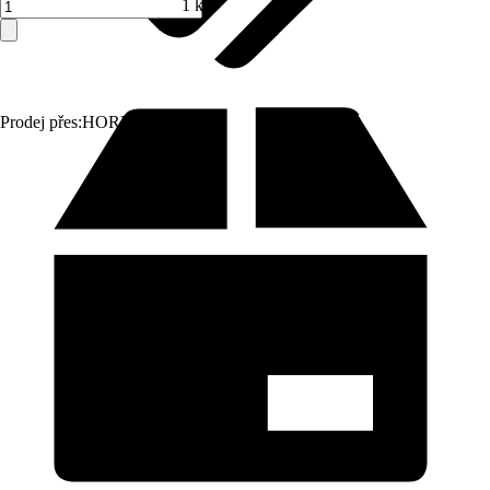
1 ks
Prodej přes:
HORNBACH