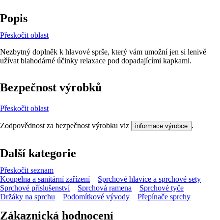
Popis
Přeskočit oblast
Nezbytný doplněk k hlavové sprše, který vám umožní jen si lenivě
užívat blahodárné účinky relaxace pod dopadajícími kapkami.
Bezpečnost výrobků
Přeskočit oblast
Zodpovědnost za bezpečnost výrobku viz
.
informace výrobce
Další kategorie
Přeskočit seznam
Koupelna a sanitární zařízení
Sprchové hlavice a sprchové sety
Sprchové příslušenství
Sprchová ramena
Sprchové tyče
Držáky na sprchu
Podomítkové vývody
Přepínače sprchy
Zákaznická hodnocení