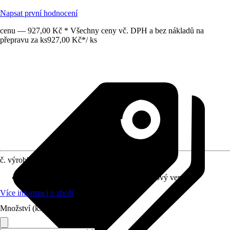
Napsat první hodnocení
cenu — 927,00 Kč * Všechny ceny vč. DPH a bez nákladů na
přepravu za ks
927,00 Kč
*
/
ks
č. výrobku
5642180
Vhodné pro
:
Sprchová zástěna, Podomítkový ventil
Více informací o zboží
Množství (ks)