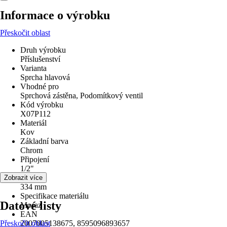
Informace o výrobku
Přeskočit oblast
Druh výrobku
Příslušenství
Varianta
Sprcha hlavová
Vhodné pro
Sprchová zástěna, Podomítkový ventil
Kód výrobku
X07P112
Materiál
Kov
Základní barva
Chrom
Připojení
1/2"
Délka
Zobrazit více
334 mm
Specifikace materiálu
Datové listy
Mosaz
EAN
Přeskočit oblast
2007005138675, 8595096893657