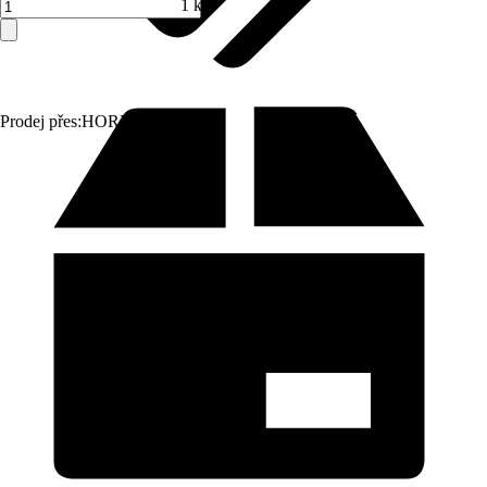
1 ks
Prodej přes:
HORNBACH