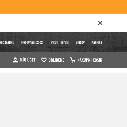
vat zásilku
Porovnání zboží
PROFI servis
Služby
Kariéra
MŮJ ÚČET
OBLÍBENÉ
NÁKUPNÍ KOŠÍK