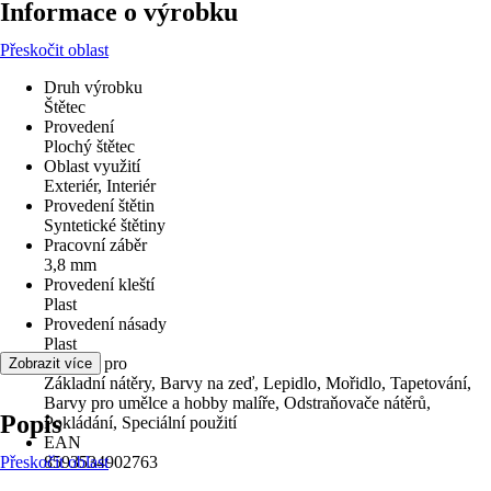
Informace o výrobku
Přeskočit oblast
Druh výrobku
Štětec
Provedení
Plochý štětec
Oblast využití
Exteriér, Interiér
Provedení štětin
Syntetické štětiny
Pracovní záběr
3,8 mm
Provedení kleští
Plast
Provedení násady
Plast
Vhodné pro
Zobrazit více
Základní nátěry, Barvy na zeď, Lepidlo, Mořidlo, Tapetování,
Barvy pro umělce a hobby malíře, Odstraňovače nátěrů,
Popis
Pokládání, Speciální použití
EAN
Přeskočit oblast
8593534902763