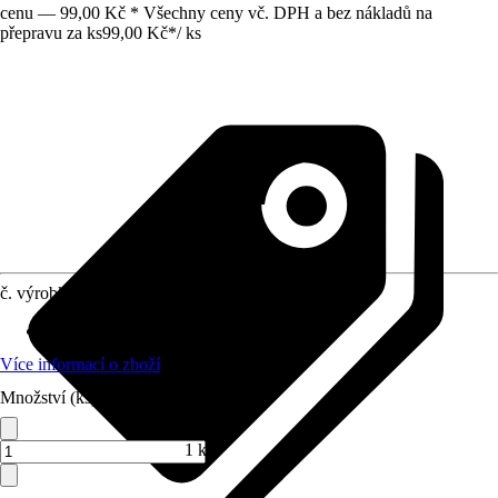
cenu — 99,00 Kč * Všechny ceny vč. DPH a bez nákladů na
přepravu za ks
99,00 Kč
*
/
ks
č. výrobku
10468954
Provedení
:
Plochý štětec
Více informací o zboží
Množství (ks)
1 ks