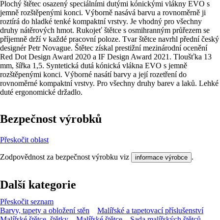
Plochý štětec osazený speciálními dutými kónickými vlákny EVO s
jemně rozštěpenými konci. Výborně nasává barvu a rovnoměrně ji
roztírá do hladké tenké kompaktní vrstvy. Je vhodný pro všechny
druhy nátěrových hmot. Rukojeť štětce s osmihranným průřezem se
příjemně drží v každé pracovní poloze. Tvar štětce navrhl přední český
designér Petr Novague. Štětec získal prestižní mezinárodní ocenění
Red Dot Design Award 2020 a IF Design Award 2021. Tloušťka 13
mm, šířka 1,5. Syntetická dutá kónická vlákna EVO s jemně
rozštěpenými konci. Výborné nasátí barvy a její rozetření do
rovnoměrné kompaktní vrstvy. Pro všechny druhy barev a laků. Lehké
duté ergonomické držadlo.
Bezpečnost výrobků
Přeskočit oblast
Zodpovědnost za bezpečnost výrobku viz
.
informace výrobce
Další kategorie
Přeskočit seznam
Barvy, tapety a obložení stěn
Malířské a tapetovací příslušenství
Malířské štětce, štětky
Malířské štětce
Sada malířských štětců