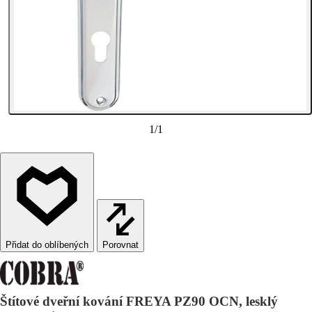
1
/
1
Porovnat
Štítové dveřní kování FREYA PZ90 OCN, lesklý