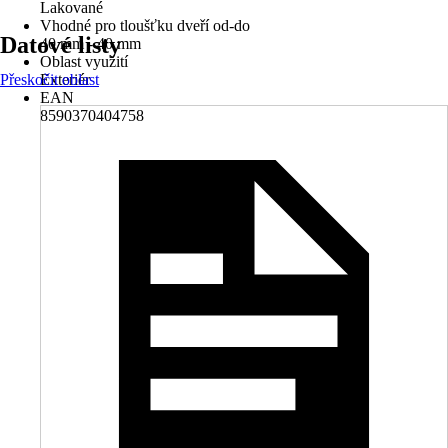
Lakované
Vhodné pro tloušťku dveří od-do
Datové listy
40 mm - 40 mm
Oblast využití
Přeskočit oblast
Exteriér
EAN
8590370404758