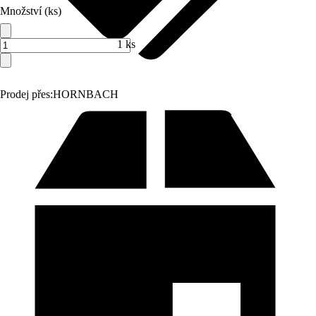
Množství (ks)
1 ks
Prodej přes:
HORNBACH