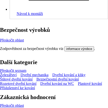
Návod k montáži
Bezpečnost výrobků
Přeskočit oblast
Zodpovědnost za bezpečnost výrobku viz
.
informace výrobce
Další kategorie
Přeskočit seznam
Železářství
Dveřní mechanika
Dveřní kování a kliky
Štítové dveřní kování
Bezpečnostní dveřní kování
Rozetové dveřní kování
Dveřní kování na WC
Plastové kování
Příslušenství ke kování
Zákaznická hodnocení
Přeskočit oblast