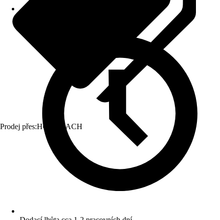
Prodej přes:
HORNBACH
Dodací lhůta cca 1-2 pracovních dní