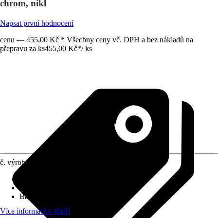
chrom, nikl
Napsat první hodnocení
cenu — 455,00 Kč * Všechny ceny vč. DPH a bez nákladů na
přepravu za ks
455,00 Kč
*
/
ks
č. výrobku
6535469
Provedení
:
Krátký štítek
Varianta
:
Klika/Klika
Barevný odstín
:
Niklová
Více informací o zboží