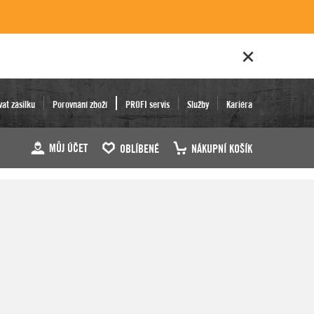
vat zásilku
Porovnání zboží
PROFI servis
Služby
Kariéra
MŮJ ÚČET
OBLÍBENÉ
NÁKUPNÍ KOŠÍK