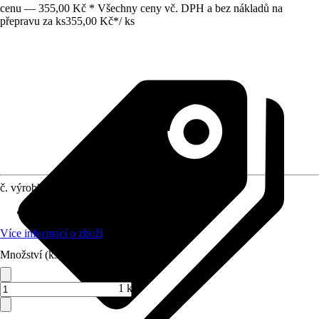
cenu — 355,00 Kč * Všechny ceny vč. DPH a bez nákladů na
přepravu za ks
355,00 Kč
*
/
ks
č. výrobku
6123127
Oblast využití
:
Interiér
Více informací o zboží
Množství (ks)
1 ks