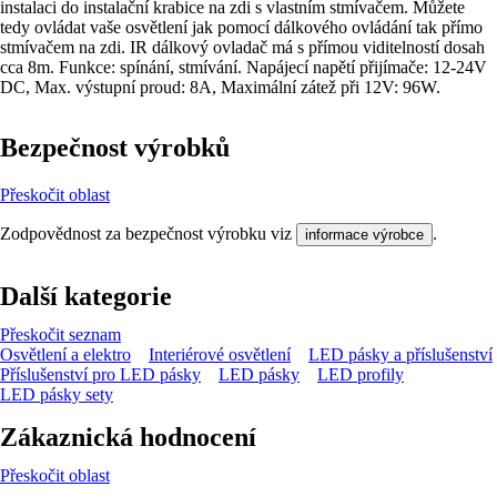
instalaci do instalační krabice na zdi s vlastním stmívačem. Můžete
tedy ovládat vaše osvětlení jak pomocí dálkového ovládání tak přímo
stmívačem na zdi. IR dálkový ovladač má s přímou viditelností dosah
cca 8m. Funkce: spínání, stmívání. Napájecí napětí přijímače: 12-24V
DC, Max. výstupní proud: 8A, Maximální zátež při 12V: 96W.
Bezpečnost výrobků
Přeskočit oblast
Zodpovědnost za bezpečnost výrobku viz
.
informace výrobce
Další kategorie
Přeskočit seznam
Osvětlení a elektro
Interiérové osvětlení
LED pásky a příslušenství
Příslušenství pro LED pásky
LED pásky
LED profily
LED pásky sety
Zákaznická hodnocení
Přeskočit oblast