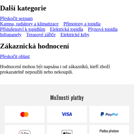
Další kategorie
Přeskočit seznam
Kamna, radiátory a klimatizace
Přímotopy a topidla
Příslušenství k topidlům
Elektrická topidla
Plynová topidla
Infrapanely
Terasové zářiče
Elektrické krby
Zákaznická hodnocení
Přeskočit oblast
Hodnocení mohou být napsána i od zákazníků, kteří zboží
prokazatelně nepoužili nebo nekoupili.
Možnosti platby