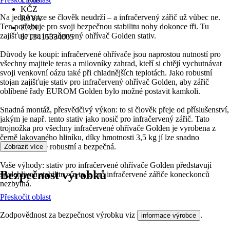
KČZ
Na jedné noze se člověk neudrží – a infračervený zářič už vůbec ne.
R9YA
Ten potřebuje pro svoji bezpečnou stabilitu nohy dokonce tři. Tu
EAN
zajišťuje pro infračervený ohřívač Golden stativ.
8713415334005
Důvody ke koupi: infračervené ohřívače jsou naprostou nutností pro
všechny majitele teras a milovníky zahrad, kteří si chtějí vychutnávat
svoji venkovní oázu také při chladnějších teplotách. Jako robustní
stojan zajišťuje stativ pro infračervený ohřívač Golden, aby zářič
oblíbené řady EUROM Golden bylo možné postavit kamkoli.
Snadná montáž, přesvědčivý výkon: to si člověk přeje od příslušenství,
jakým je např. tento stativ jako nosič pro infračervený zářič. Tato
trojnožka pro všechny infračervené ohřívače Golden je vyrobena z
černě lakovaného hliníku, díky hmotnosti 3,5 kg jí lze snadno
pohybovat a je robustní a bezpečná.
Zobrazit více
Vaše výhody: stativ pro infračervené ohřívače Golden představují
Bezpečnost výrobků
spolehlivou stabilitu – a ta je pro infračervené zářiče koneckonců
nezbytná.
Přeskočit oblast
Zodpovědnost za bezpečnost výrobku viz
.
informace výrobce