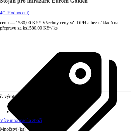
Stojan pro infrazářič Eurom Golden
4
(1 Hodnocení)
cenu — 1580,00 Kč * Všechny ceny vč. DPH a bez nákladů na
přepravu za ks
1580,00 Kč
*
/
ks
č. výrobku
6369594
Obsah
:
1 Kus
Vhodné pro
:
Topný zářič
Více informací o zboží
Množství (ks)