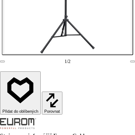
1
/
2
Porovnat