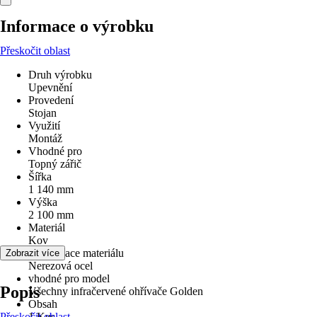
Informace o výrobku
Přeskočit oblast
Druh výrobku
Upevnění
Provedení
Stojan
Využití
Montáž
Vhodné pro
Topný zářič
Šířka
1 140 mm
Výška
2 100 mm
Materiál
Kov
Specifikace materiálu
Zobrazit více
Nerezová ocel
vhodné pro model
Popis
Všechny infračervené ohřívače Golden
Obsah
Přeskočit oblast
1 Kus