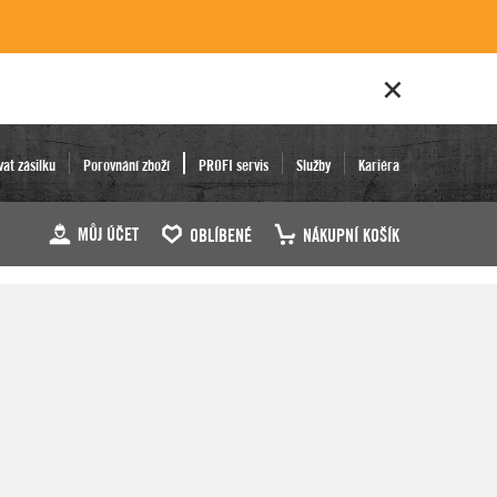
vat zásilku
Porovnání zboží
PROFI servis
Služby
Kariéra
MŮJ ÚČET
OBLÍBENÉ
NÁKUPNÍ KOŠÍK