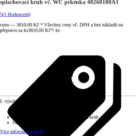
splachovací kruh vč. WC prkénka 40260100A1
5
(1 Hodnocení)
cenu — 3810,00 Kč * Všechny ceny vč. DPH a bez nákladů na
přepravu za ks
3810,00 Kč
*
/
ks
č. výrobku
10695525
Povrchová úprava
:
Bez povlaku
Splachovací kruh
:
otevřený splachovací kruh
Varianta
:
Hluboké splachování
Více informací o zboží