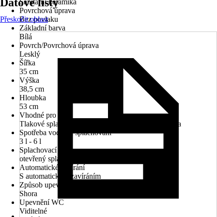
Datové listy
Sanitární keramika
Povrchová úprava
Přeskočit oblast
Bez povlaku
Základní barva
Bílá
Povrch/Povrchová úprava
Lesklý
Šířka
35 cm
Výška
38,5 cm
Hloubka
53 cm
Vhodné pro
Tlakové splachování, Omítková splachovací nádržka
Spotřeba vody na splachování
3 l - 6 l
Splachovací kruh
otevřený splachovací kruh
Automatické zavírání
S automatickým zavíráním
Způsob upevnění WC sedátka
Shora
Upevnění WC
Viditelné