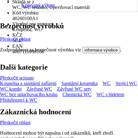
Skládá se z
Kótovaný výkres
WC, WC sedátko, Upevňovací materiál
Kód výrobku
40260100A1
Vhodné pro prostory
Bezpečnost výrobků
Koupelna, WC
KČZ
Přeskočit oblast
5C47
EAN
Zodpovědnost za bezpečnost výrobku viz
.
informace výrobce
4067116998108
Další kategorie
Přeskočit seznam
Koupelna a sanitární zařízení
Sanitární keramika
WC
Stojící WC
WC kombi
Závěsné WC
Závěsné WC sety
WC bez splachovacího kruhu
Chemická WC
WC s bidetem
Příslušenství k WC
Zákaznická hodnocení
Přeskočit oblast
Hodnocení mohou být napsána i od zákazníků, kteří zboží