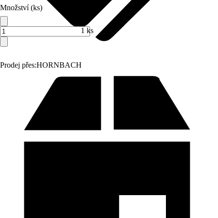
Množství (ks)
1 ks
Prodej přes:
HORNBACH