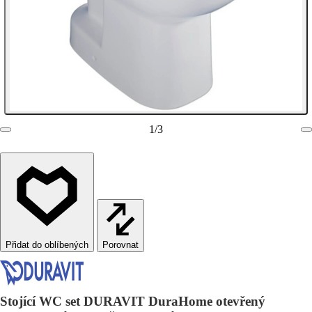
1
/
3
Porovnat
Stojící WC set DURAVIT DuraHome otevřený