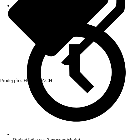
Prodej přes:
HORNBACH
Dodací lhůta cca 7 pracovních dní