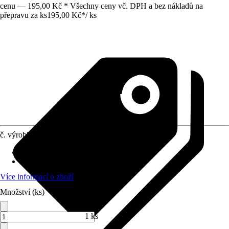
cenu — 195,00 Kč * Všechny ceny vč. DPH a bez nákladů na
přepravu za ks
195,00 Kč
*
/
ks
č. výrobku
5643322
Přípojka/spojka
:
19 mm (3/4")
Materiál
:
Plast
Více informací o zboží
Množství (ks)
1 ks