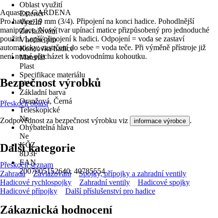
Oblast využití
Aquastop GARDENA
Exteriér
Pro hadice 19 mm (3/4). Připojení na konci hadice. Pohodlnější
Využití
manipulace. Nový tvar upínací matice přizpůsobený pro jednoduché
Zavlažování
použití. Lepší připojení k hadici. Odpojení = voda se zastaví
Vhodné pro
automaticky; zastrčení do sebe = voda teče. Při výměně přístroje již
Koncovka hadice
není nutné přecházet k vodovodnímu kohoutku.
Materiál
Plast
Specifikace materiálu
Bezpečnost výrobků
PVC
Základní barva
Oranžová, Černá
Přeskočit oblast
Teleskopické
Ne
Zodpovědnost za bezpečnost výrobku viz
.
informace výrobce
Ohýbatelná hlava
Ne
KČZ
Další kategorie
8D3F
EAN
Přeskočit seznam
2007005152640, 40785554
Zahrada
Zavlažování
Spojky, přípojky a zahradní ventily
Hadicové rychlospojky
Zahradní ventily
Hadicové spojky
Hadicové přípojky
Další příslušenství pro hadice
Zákaznická hodnocení