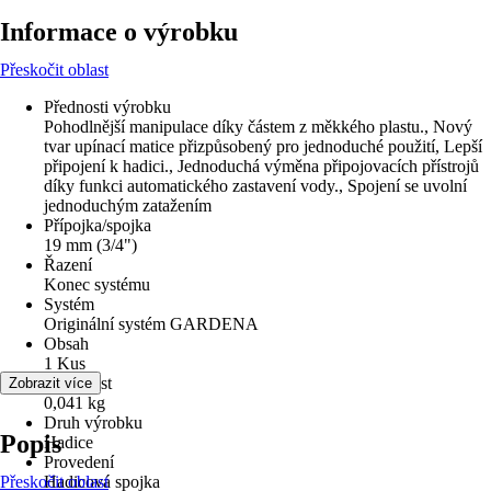
Informace o výrobku
Přeskočit oblast
Přednosti výrobku
Pohodlnější manipulace díky částem z měkkého plastu., Nový
tvar upínací matice přizpůsobený pro jednoduché použití, Lepší
připojení k hadici., Jednoduchá výměna připojovacích přístrojů
díky funkci automatického zastavení vody., Spojení se uvolní
jednoduchým zatažením
Přípojka/spojka
19 mm (3/4")
Řazení
Konec systému
Systém
Originální systém GARDENA
Obsah
1 Kus
Hmotnost
Zobrazit více
0,041 kg
Druh výrobku
Popis
Hadice
Provedení
Přeskočit oblast
Hadicová spojka