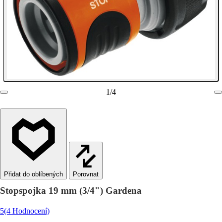
1
/
4
Porovnat
Stopspojka 19 mm (3/4") Gardena
5
(4 Hodnocení)