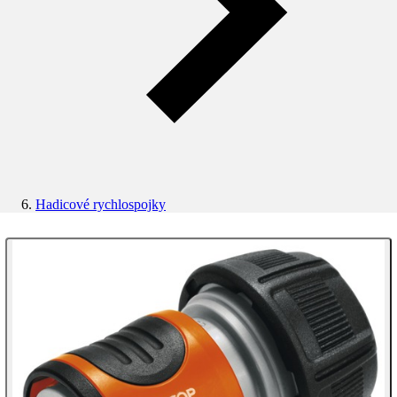
Hadicové rychlospojky