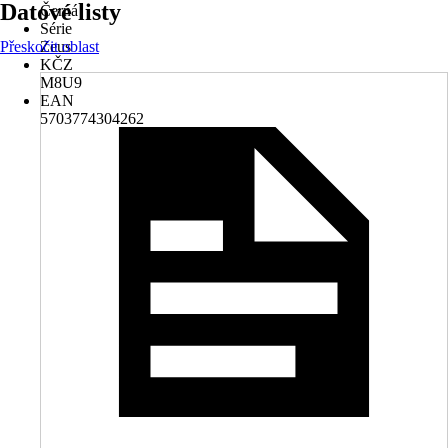
Datové listy
Černá
Série
Přeskočit oblast
Zeus
KČZ
M8U9
EAN
5703774304262