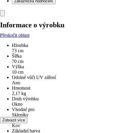
Zákaznická hodnocení
Informace o výrobku
Přeskočit oblast
Hloubka
73 cm
Šířka
70 cm
Výška
10 cm
Odolné vůči UV záření
Ano
Hmotnost
2,17 kg
Druh výrobku
Okno
Vhodné pro
Skleníky
Materiál
Zobrazit více
Kov
Základní barva