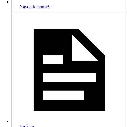
Návod k montáži
Brožura