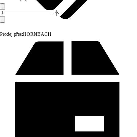
1 ks
Prodej přes:
HORNBACH