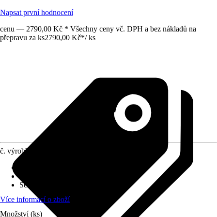
Napsat první hodnocení
cenu — 2790,00 Kč * Všechny ceny vč. DPH a bez nákladů na
přepravu za ks
2790,00 Kč
*
/
ks
č. výrobku
5805817
Druh výrobku
:
Okno
Vhodné pro
:
Skleníky
Série
:
Zeus
Více informací o zboží
Množství (ks)