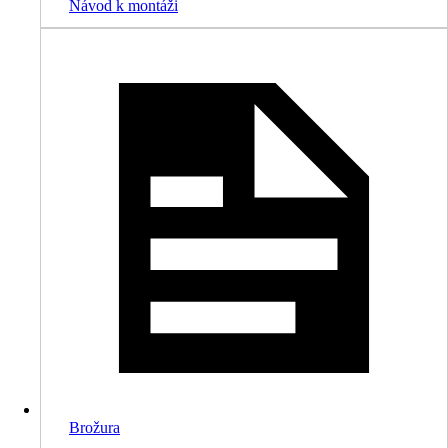
Návod k montáži
Brožura