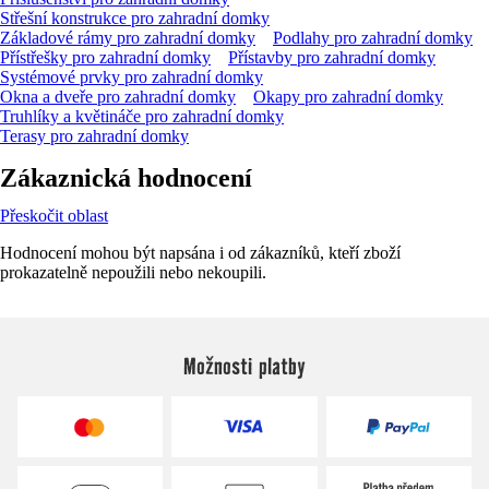
Střešní konstrukce pro zahradní domky
Základové rámy pro zahradní domky
Podlahy pro zahradní domky
Přístřešky pro zahradní domky
Přístavby pro zahradní domky
Systémové prvky pro zahradní domky
Okna a dveře pro zahradní domky
Okapy pro zahradní domky
Truhlíky a květináče pro zahradní domky
Terasy pro zahradní domky
Zákaznická hodnocení
Přeskočit oblast
Hodnocení mohou být napsána i od zákazníků, kteří zboží
prokazatelně nepoužili nebo nekoupili.
Možnosti platby