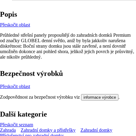
Popis
Přeskočit oblast
Průhledné střešní panely propouštějí do zahradních domků Premium
od značky GLOBEL denní světlo, aniž by byla jakkoliv narušena
diskrétnost: Boční strany domku jsou stále zavřené, a není dovnitř
umožněn dokonce ani pohled shora, jelikož jejich povrch je průsvitný,
ale nikoliv průhledný.
Bezpečnost výrobků
Přeskočit oblast
Zodpovědnost za bezpečnost výrobku viz
.
informace výrobce
Další kategorie
Přeskočit seznam
Zahrada
Zahradní domky a přístřešky
Zahradní domky
Příslušenství pro zahradní domky