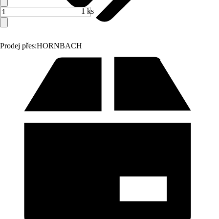
1 ks
Prodej přes:
HORNBACH