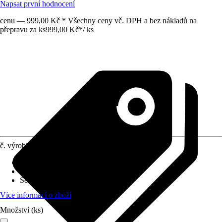
Napsat první hodnocení
cenu — 999,00 Kč * Všechny ceny vč. DPH a bez nákladů na
přepravu za ks
999,00 Kč
*
/
ks
č. výrobku
10473868
Druh výrobku
:
Rozšiřovací sada
Vhodné pro
:
Zahradní domky
Série
:
-
Více informací o zboží
Množství (ks)