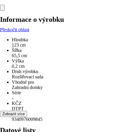
Informace o výrobku
Přeskočit oblast
Hloubka
123 cm
Šířka
65,5 cm
Výška
0,2 cm
Druh výrobku
Rozšiřovací sada
Vhodné pro
Zahradní domky
Série
-
KČZ
DTPT
EAN
Zobrazit více
9340976009845
Datové listy