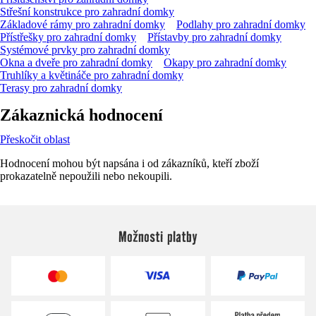
Střešní konstrukce pro zahradní domky
Základové rámy pro zahradní domky
Podlahy pro zahradní domky
Přístřešky pro zahradní domky
Přístavby pro zahradní domky
Systémové prvky pro zahradní domky
Okna a dveře pro zahradní domky
Okapy pro zahradní domky
Truhlíky a květináče pro zahradní domky
Terasy pro zahradní domky
Zákaznická hodnocení
Přeskočit oblast
Hodnocení mohou být napsána i od zákazníků, kteří zboží
prokazatelně nepoužili nebo nekoupili.
Možnosti platby