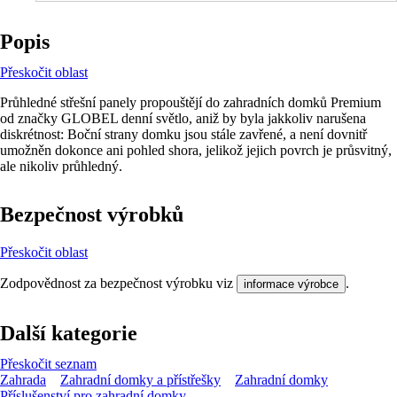
Popis
Přeskočit oblast
Průhledné střešní panely propouštějí do zahradních domků Premium
od značky GLOBEL denní světlo, aniž by byla jakkoliv narušena
diskrétnost: Boční strany domku jsou stále zavřené, a není dovnitř
umožněn dokonce ani pohled shora, jelikož jejich povrch je průsvitný,
ale nikoliv průhledný.
Bezpečnost výrobků
Přeskočit oblast
Zodpovědnost za bezpečnost výrobku viz
.
informace výrobce
Další kategorie
Přeskočit seznam
Zahrada
Zahradní domky a přístřešky
Zahradní domky
Příslušenství pro zahradní domky