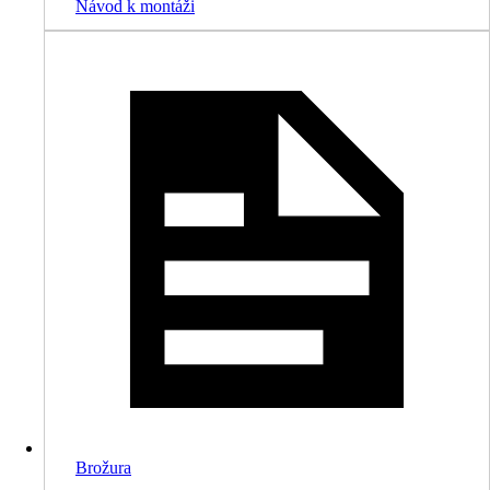
Návod k montáži
Brožura