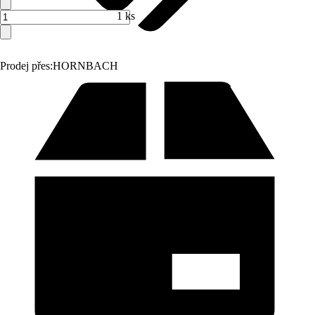
1 ks
Prodej přes:
HORNBACH