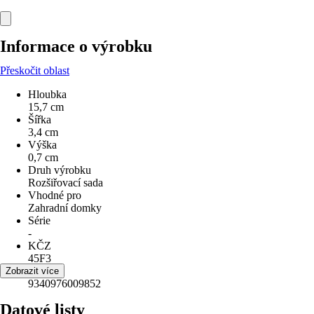
Informace o výrobku
Přeskočit oblast
Hloubka
15,7 cm
Šířka
3,4 cm
Výška
0,7 cm
Druh výrobku
Rozšiřovací sada
Vhodné pro
Zahradní domky
Série
-
KČZ
45F3
EAN
Zobrazit více
9340976009852
Datové listy