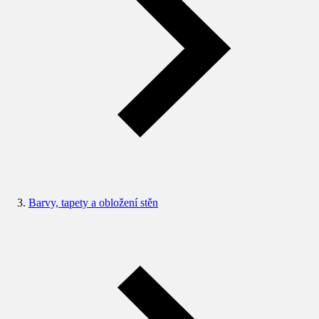
Barvy, tapety a obložení stěn