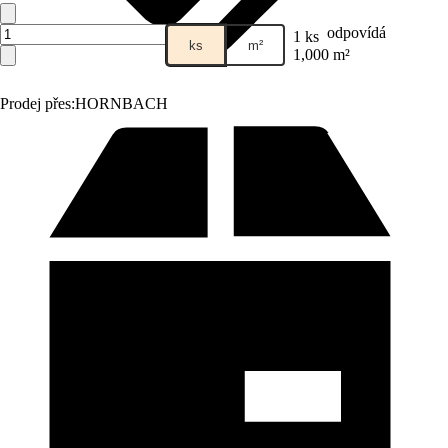
odpovídá
1 ks
ks
m²
1,000 m²
Prodej přes:
HORNBACH