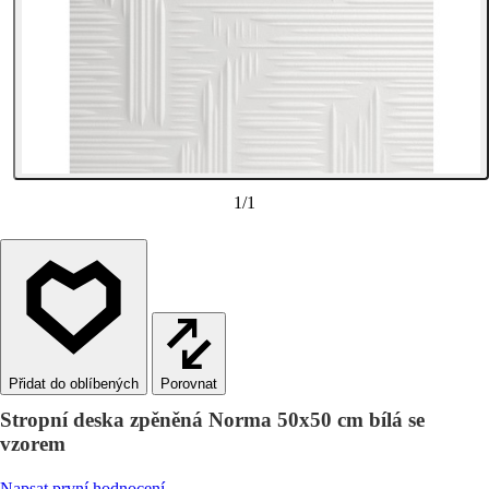
1
/
1
Porovnat
Stropní deska zpěněná Norma 50x50 cm bílá se
vzorem
Napsat první hodnocení