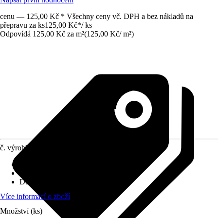
cenu — 125,00 Kč * Všechny ceny vč. DPH a bez nákladů na
přepravu za ks
125,00 Kč
*
/
ks
Odpovídá 125,00 Kč za m²
(
125,00 Kč
/
m²
)
č. výrobku
5969363
Použití pro
:
Obložení stropu
Materiál
:
Plast EPS
Dekor / vzor
:
Uni
Více informací o zboží
Množství (ks)