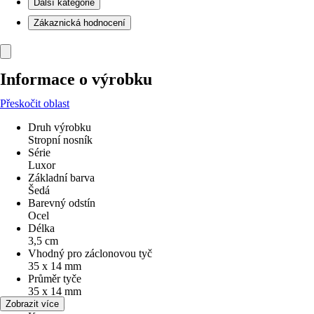
Další kategorie
Zákaznická hodnocení
Informace o výrobku
Přeskočit oblast
Druh výrobku
Stropní nosník
Série
Luxor
Základní barva
Šedá
Barevný odstín
Ocel
Délka
3,5 cm
Vhodný pro záclonovou tyč
35 x 14 mm
Průměr tyče
35 x 14 mm
Materiál
Zobrazit více