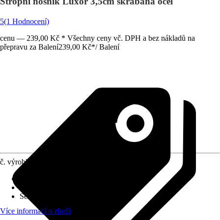
Stropní nosník Luxor 3,5cm škrábaná ocel
5
(1 Hodnocení)
cenu — 239,00 Kč * Všechny ceny vč. DPH a bez nákladů na
přepravu za Balení
239,00 Kč
*
/
Balení
č. výrobku
7775195
Druh výrobku
:
Stropní nosník
Materiál
:
Kov
Série
:
Luxor
Více informací o zboží