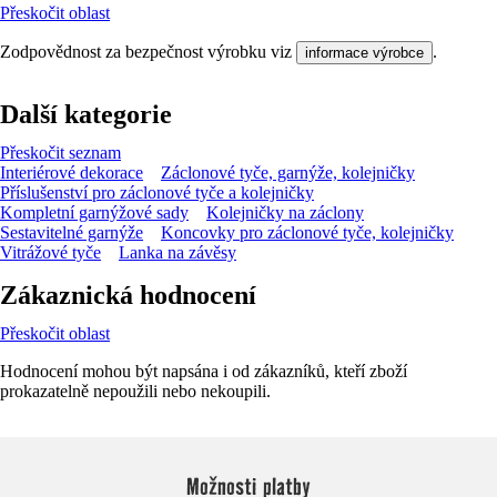
Přeskočit oblast
Zodpovědnost za bezpečnost výrobku viz
.
informace výrobce
Další kategorie
Přeskočit seznam
Interiérové dekorace
Záclonové tyče, garnýže, kolejničky
Příslušenství pro záclonové tyče a kolejničky
Kompletní garnýžové sady
Kolejničky na záclony
Sestavitelné garnýže
Koncovky pro záclonové tyče, kolejničky
Vitrážové tyče
Lanka na závěsy
Zákaznická hodnocení
Přeskočit oblast
Hodnocení mohou být napsána i od zákazníků, kteří zboží
prokazatelně nepoužili nebo nekoupili.
Možnosti platby