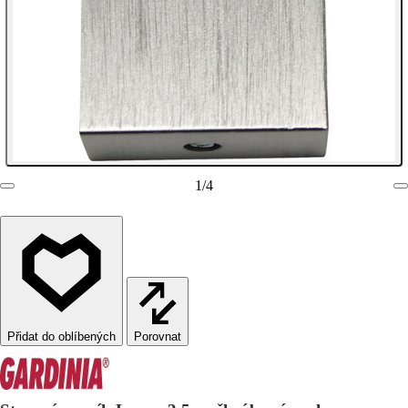
1
/
4
Porovnat