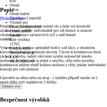
Kov
Obsah
Popis
1 Kus
Obsah balení
Přeskočit oblast
Upevňovací materiál
Vhodné pro
Propůjčte svým místnostem osobitý ráz a dejte své kreativitě
Okno, Záclonová tyč
zkrátka volný průběh: individuálně pro váš domov si sestavte
Oblast využití
vhodné kombinace záclonových tyčí z naší bohaté
Interiér
nabídky.
Kód výrobku
12763
Vyberte si tyč, která se optimálně hodí k vaší látce, a vhodnými
Druh montáže
koncovkami dodejte místnosti akcenty. Chcete-li kombinovat různé
Montáž na strop
záclony a závěsy, nabízí vám tento systém nekonečně mnoho
EAN
možností. Je jedno, zda se jedná o smyčky, očka nebo kroužky,
4003018205043
kombinovat můžete téměř každou možnost a vždy získáte individuální
koncept pro vaši místnost.
Upevnění na stěnu nebo na strop - v každém případě musíte od 2
metrů délky tyče naplánovat 3 držáky.
Zobrazit více
Bezpečnost výrobků