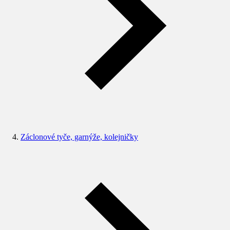
Záclonové tyče, garnýže, kolejničky