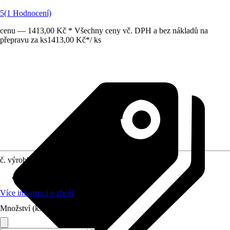
5
(1 Hodnocení)
cenu — 1413,00 Kč * Všechny ceny vč. DPH a bez nákladů na
přepravu za ks
1413,00 Kč
*
/
ks
č. výrobku
8631822
Vhodné pro
:
Sprcha hlavová
Více informací o zboží
Množství (ks)