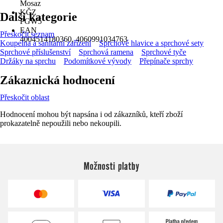
Mosaz
KČZ
Další kategorie
PGW5
EAN
Přeskočit seznam
4004514180360, 4060991034763
Koupelna a sanitární zařízení
Sprchové hlavice a sprchové sety
Sprchové příslušenství
Sprchová ramena
Sprchové tyče
Držáky na sprchu
Podomítkové vývody
Přepínače sprchy
Zákaznická hodnocení
Přeskočit oblast
Hodnocení mohou být napsána i od zákazníků, kteří zboží
prokazatelně nepoužili nebo nekoupili.
Možnosti platby