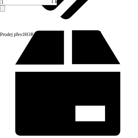
1 ks
Prodej přes:
HORNBACH