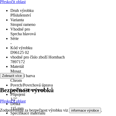
Přeskočit oblast
Druh výrobku
Příslušenství
Varianta
Stropní rameno
Vhodné pro
Sprcha hlavová
Série
-
Kód výrobku
D96125 02
vhodné pro číslo zboží Hornbach
7897172
Materiál
Mosaz
Základní barva
Zobrazit více
Chrom
Povrch/Povrchová úprava
Bezpečnost výrobků
Lesklý, Chromované
Připojení
1/2"
Přeskočit oblast
Délka
115 mm
Zodpovědnost za bezpečnost výrobku viz
.
informace výrobce
Specifikace materiálu