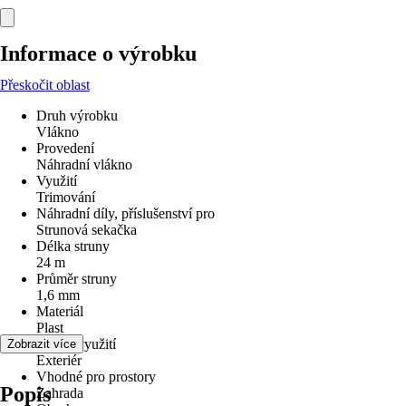
Informace o výrobku
Přeskočit oblast
Druh výrobku
Vlákno
Provedení
Náhradní vlákno
Využití
Trimování
Náhradní díly, příslušenství pro
Strunová sekačka
Délka struny
24 m
Průměr struny
1,6 mm
Materiál
Plast
Oblast využití
Zobrazit více
Exteriér
Vhodné pro prostory
Popis
Zahrada