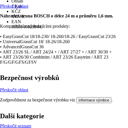
Obsah
Přeskočit oblast
1 Kus
KČZ
Náhradní struna BOSCH o délce 24 m a průměru 1,6 mm.
YCVK
EAN
Kompatibilní s následujícími produkty:
3165140823944
• EasyGrassCut 18/18-230/ 18-260/18-26 / EasyGrassCut 23/26
• UniversalGrassCut 18/ 18-26/18-260
• AdvancedGrassCut 36
• ART 23/26 SL / ART 24/24 + / ART 27/27 + / ART 30/30 +
• ART 23/26/30 Combitrim / ART 23/26 Easytrim / ART 23
F/G/GF/GFS/GFSV
Bezpečnost výrobků
Přeskočit oblast
Zodpovědnost za bezpečnost výrobku viz
.
informace výrobce
Další kategorie
Přeskočit seznam