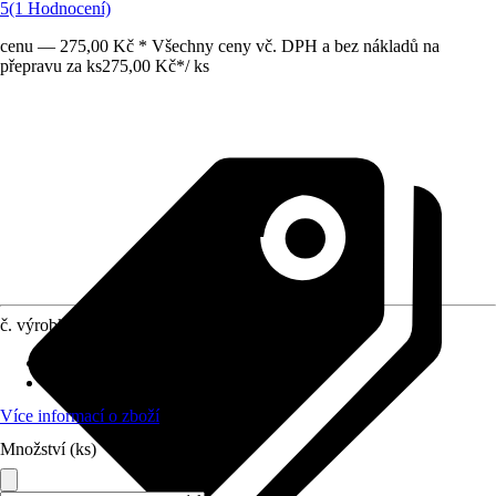
5
(1 Hodnocení)
cenu — 275,00 Kč * Všechny ceny vč. DPH a bez nákladů na
přepravu za ks
275,00 Kč
*
/
ks
č. výrobku
6018371
Druh výrobku
:
Vlákno
Materiál
:
Plast
Více informací o zboží
Množství (ks)