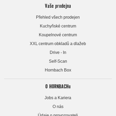
Vaše prodejna
Přehled všech prodejen
Kuchyňské centrum
Koupelnové centrum
XXL centrum obkladů a dlažeb
Drive - In
Self-Scan
Hornbach Box
O HORNBACHu
Jobs a Kariera
O nás
Údaje o provozovateli