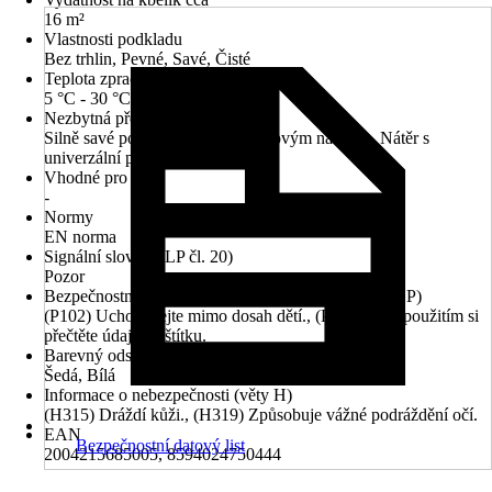
16 m²
Vlastnosti podkladu
Bez trhlin, Pevné, Savé, Čisté
Teplota zpracování
5 °C - 30 °C
Nezbytná předúprava
Silně savé podklady natřít základovým nátěrem, Nátěr s
univerzální penetrací
Vhodné pro
-
Normy
EN norma
Signální slovo (CLP čl. 20)
Pozor
Bezpečnostní pokyny (preventivní prohlášení - věty P)
(P102) Uchovávejte mimo dosah dětí., (P103) Před použitím si
přečtěte údaje na štítku.
Barevný odstín
Šedá, Bílá
Informace o nebezpečnosti (věty H)
(H315) Dráždí kůži., (H319) Způsobuje vážné podráždění očí.
EAN
Bezpečnostní datový list
2004215685005, 8594024750444