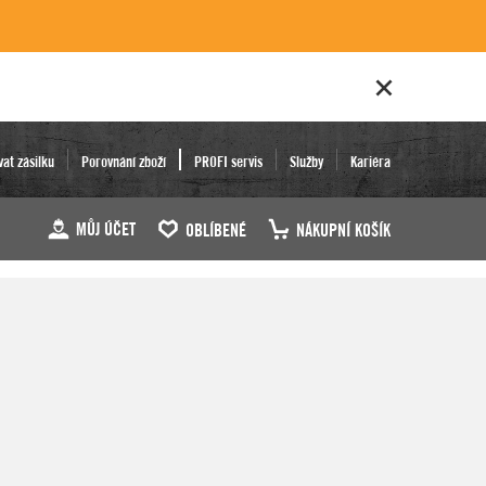
vat zásilku
Porovnání zboží
PROFI servis
Služby
Kariéra
MŮJ ÚČET
OBLÍBENÉ
NÁKUPNÍ KOŠÍK