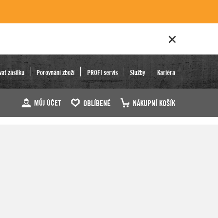
vat zásilku
Porovnání zboží
PROFI servis
Služby
Kariéra
MŮJ ÚČET
OBLÍBENÉ
NÁKUPNÍ KOŠÍK