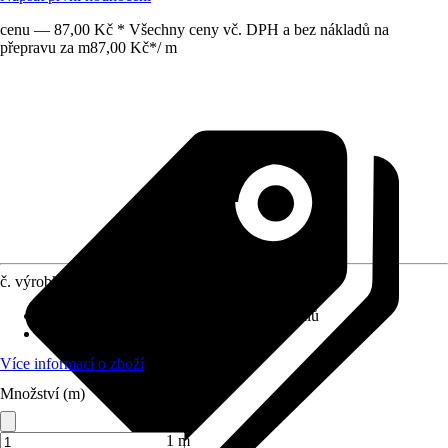
cenu — 87,00 Kč * Všechny ceny vč. DPH a bez nákladů na
přepravu za m
87,00 Kč
*
/
m
č. výrobku
8666752
Oblast použití
:
připevnění lehkých materiálů
Vhodné pro
:
připevnění a spojení
Více informací o zboží
Množství (m)
1 m