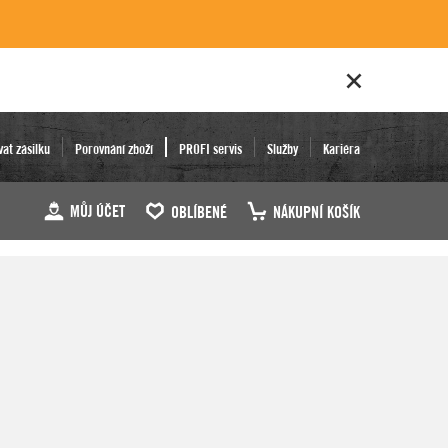
vat zásilku
Porovnání zboží
PROFI servis
Služby
Kariéra
MŮJ ÚČET
OBLÍBENÉ
NÁKUPNÍ KOŠÍK