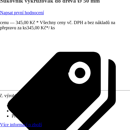
Sukovník vykružovák do dřeva Ø 50 mm
Napsat první hodnocení
cenu — 345,00 Kč * Všechny ceny vč. DPH a bez nákladů na
přepravu za ks
345,00 Kč
*
/
ks
č. výrobku
10555115
Materiál
:
Ocel
Vhodné pro
:
Dřevo
Průměr (od - do)
:
50 mm
Více informací o zboží