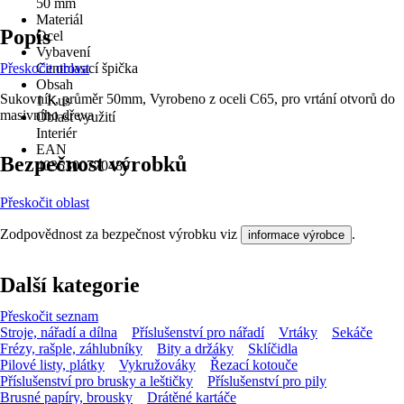
50 mm
Materiál
Popis
Ocel
Vybavení
Přeskočit oblast
Centrovací špička
Obsah
Sukovník, průměr 50mm, Vyrobeno z oceli C65, pro vrtání otvorů do
1 Kus
masivního dřeva
Oblast využití
Interiér
EAN
Bezpečnost výrobků
4035300770489
Přeskočit oblast
Zodpovědnost za bezpečnost výrobku viz
.
informace výrobce
Další kategorie
Přeskočit seznam
Stroje, nářadí a dílna
Příslušenství pro nářadí
Vrtáky
Sekáče
Frézy, rašple, záhlubníky
Bity a držáky
Sklíčidla
Pilové listy, plátky
Vykružováky
Řezací kotouče
Příslušenství pro brusky a leštičky
Příslušenství pro pily
Brusné papíry, brousky
Drátěné kartáče