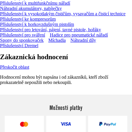
Příslušenství k multifunkčnímu nářadí
Náhradní akumulátory, nabíječky
Příslušenství k vysokotlakým čističům, vysavačům a čisticí technice
Příslušenství ke kompresorům
Příslušenství k horkovzdušným pistolím
Příslušenství pro letování, pájení, tavné pistole, hořáky
Příslušenství pro sváření
Hadice pro pneumatické nářadí
Spony do sponkovaček
Míchadla
Náhradní díly
Příslušenství Dremel
Zákaznická hodnocení
Přeskočit oblast
Hodnocení mohou být napsána i od zákazníků, kteří zboží
prokazatelně nepoužili nebo nekoupili.
Možnosti platby