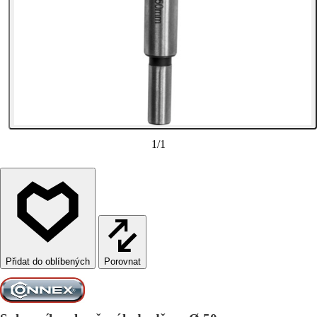
1
/
1
Porovnat