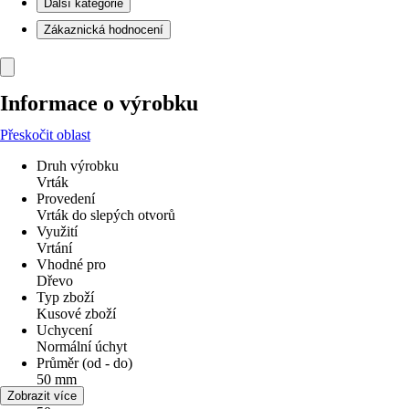
Další kategorie
Zákaznická hodnocení
Informace o výrobku
Přeskočit oblast
Druh výrobku
Vrták
Provedení
Vrták do slepých otvorů
Využití
Vrtání
Vhodné pro
Dřevo
Typ zboží
Kusové zboží
Uchycení
Normální úchyt
Průměr (od - do)
50 mm
Velikost
Zobrazit více