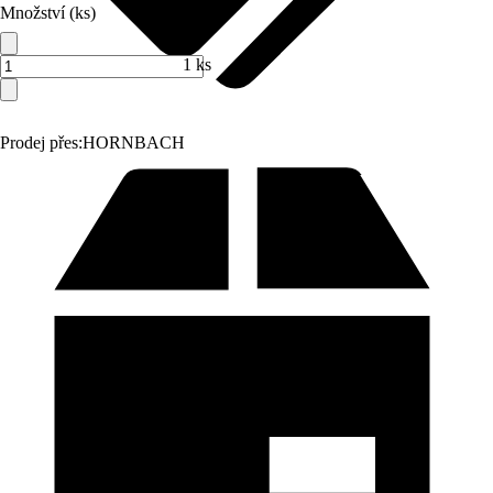
Množství (ks)
1 ks
Prodej přes:
HORNBACH