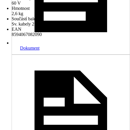
60 V
Hmotnost
2,6 kg
Součástí balení
Sv. kabely 2 m, sv.štít, kladivokartáč
EAN
8594067082090
Dokument