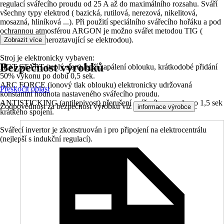
regulací svářecího proudu od 25 A až do maximálního rozsahu. Sváří
všechny typy elektrod ( bazická, rutilová, nerezová, nikelitová,
mosazná, hliníková ...). Při použití speciálního svářecího hořáku a pod
ochrannou atmosférou ARGON je možno svářet metodou TIG (
wolframovou neroztavující se elektrodou).
Zobrazit více
Stroj je elektronicky vybaven:
Bezpečnost výrobků
HOT START (teplý start) lepší zapálení oblouku, krátkodobé přidání
50% výkonu po dobu 0,5 sek.
ARC FORCE (ionový tlak oblouku) elektronicky udržovaná
Přeskočit oblast
konstantní hodnota nastaveného svářecího proudu.
ANTISTICKING (antilepivost) přerušení svářecího proudu po 1,5 sek
Zodpovědnost za bezpečnost výrobku viz
.
informace výrobce
krátkého spojení.
Svářecí invertor je zkonstruován i pro připojení na elektrocentrálu
(nejlepší s indukční regulací).