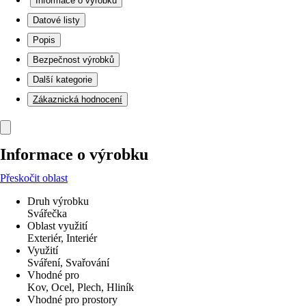
Informace o výrobku
Datové listy
Popis
Bezpečnost výrobků
Další kategorie
Zákaznická hodnocení
Informace o výrobku
Přeskočit oblast
Druh výrobku
Svářečka
Oblast využití
Exteriér, Interiér
Využití
Sváření, Svařování
Vhodné pro
Kov, Ocel, Plech, Hliník
Vhodné pro prostory