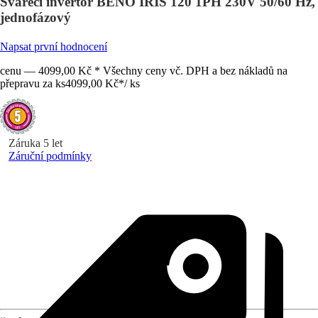
Svářecí invertor BENO IRIS 120 1PH 230V 50/60 Hz,
jednofázový
Napsat první hodnocení
cenu — 4099,00 Kč * Všechny ceny vč. DPH a bez nákladů na
přepravu za ks
4099,00 Kč
*
/
ks
Záruka 5 let
Záruční podmínky