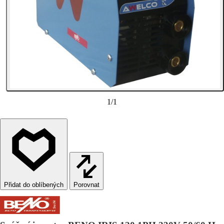
1
/
1
Porovnat