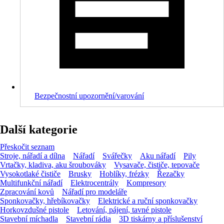
Bezpečnostní upozornění/varování
Další kategorie
Přeskočit seznam
Stroje, nářadí a dílna
Nářadí
Svářečky
Aku nářadí
Pily
Vrtačky, kladiva, aku šroubováky
Vysavače, čističe, tepovače
Vysokotlaké čističe
Brusky
Hoblíky, frézky
Řezačky
Multifunkční nářadí
Elektrocentrály
Kompresory
Zpracování kovů
Nářadí pro modeláře
Sponkovačky, hřebíkovačky
Elektrické a ruční sponkovačky
Horkovzdušné pistole
Letování, pájení, tavné pistole
Stavební míchadla
Stavební rádia
3D tiskárny a příslušenství