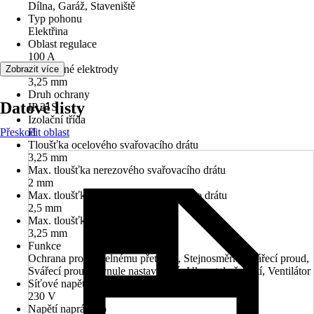
Dílna, Garáž, Staveniště
Typ pohonu
Elektřina
Oblast regulace
100 A
Použitelné elektrody
Zobrazit více
3,25 mm
Druh ochrany
Datové listy
IP 21S
Izolační třída
Přeskočit oblast
H
Tloušťka ocelového svařovacího drátu
3,25 mm
Max. tloušťka nerezového svařovacího drátu
2 mm
Max. tloušťka hliníkového svařovacího drátu
2,5 mm
Max. tloušťka svařovacího drátu
3,25 mm
Funkce
Ochrana proti tepelnému přetížení, Stejnosměrný svářecí proud,
Svářecí proud plynule nastavitelný, Ukazatel přehřátí, Ventilátor
Síťové napětí
230 V
Napětí naprázdno