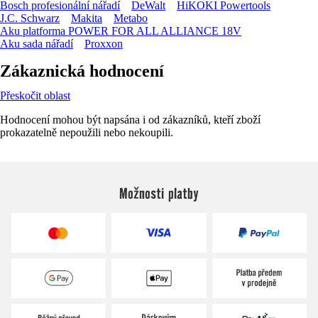
Bosch profesionální nářadí
DeWalt
HiKOKI Powertools
J.C. Schwarz
Makita
Metabo
Aku platforma POWER FOR ALL ALLIANCE 18V
Aku sada nářadí
Proxxon
Zákaznická hodnocení
Přeskočit oblast
Hodnocení mohou být napsána i od zákazníků, kteří zboží
prokazatelně nepoužili nebo nekoupili.
Možnosti platby