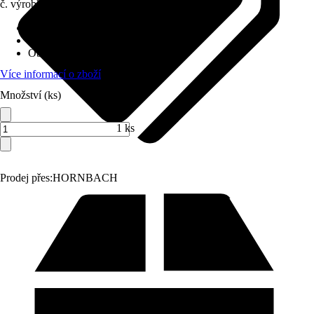
č. výrobku
10272580
Napětí naprázdno
:
60 V
Hmotnost
:
2,6 kg
Oblast regulace
:
100 A
Více informací o zboží
Množství (ks)
1 ks
Prodej přes:
HORNBACH