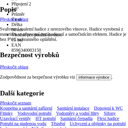
Připojení 2
Popis
3/8"
Průměr
Přeskočit oblast
8 mm
Délka
Svařovaná toaletní hadice z nerezového vlnovce. Hadice vyrobená z
80 cm
materiálu se zdravotní nezávadností a samočistícím efektem. Hadice je
Vhodné pro použití do max.
bez PVC ochranného opláštění.
10 bar
EAN
8596340003150
Bezpečnost výrobků
Přeskočit oblast
Zodpovědnost za bezpečnost výrobku viz
.
informace výrobce
Další kategorie
Přeskočit seznam
Koupelna a sanitární zařízení
Sanitární instalace
Dopojení k WC
Fitinky
Vodovodní potrubí
Vodoměry a vodní filtry
Sifony
Uzavírací ventily
HT potrubí
Sanitární čerpadla
Flexi hadice
Potrubí na studenou vodu
Těsnění
Uchycení a objímky na potrubí