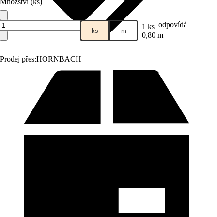
Množství (ks)
odpovídá
1 ks
ks
m
0,80 m
Prodej přes:
HORNBACH