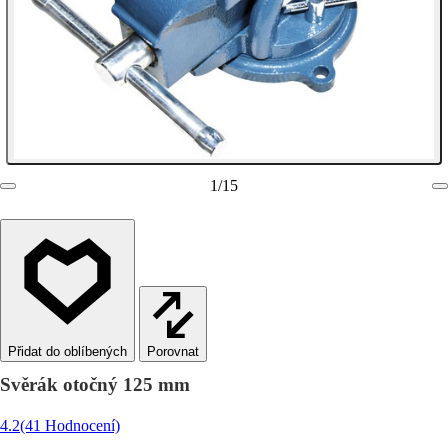
1
/
15
Porovnat
Svěrák otočný 125 mm
4.2
(41 Hodnocení)