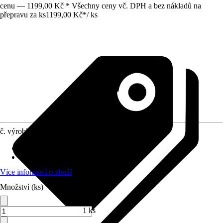
cenu — 1199,00 Kč * Všechny ceny vč. DPH a bez nákladů na
přepravu za ks
1199,00 Kč
*
/
ks
č. výrobku
7472837
Druh výrobku
:
Svěrák
Materiál
:
Litina
Více informací o zboží
Množství (ks)
1 ks