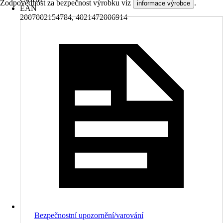
Zodpovědnost za bezpečnost výrobku viz
.
informace výrobce
EAN
2007002154784, 4021472006914
Bezpečnostní upozornění/varování