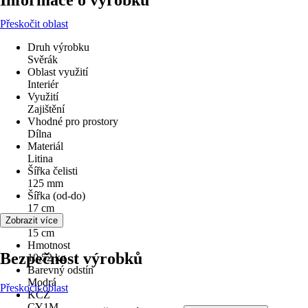
Informace o výrobku
Přeskočit oblast
Druh výrobku
Svěrák
Oblast využití
Interiér
Využití
Zajištění
Vhodné pro prostory
Dílna
Materiál
Litina
Šířka čelisti
125 mm
Šířka (od-do)
17 cm
Výška
Zobrazit více
15 cm
Hmotnost
Bezpečnost výrobků
10,52 kg
Barevný odstín
Modrá
Přeskočit oblast
KČZ
CY1M