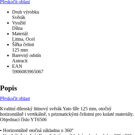
Přeskočit oblast
Druh výrobku
Svěrák
Využití
Dílna
Materiál
Litina, Ocel
Šířka čelisti
125 mm
Barevný odstín
Antracit
EAN
5906083965067
Popis
Přeskočit oblast
Kvalitní dílenský litinový svěrák Yato šíře 125 mm, otočný
horizontálně i vertikálně, s prizmatickými čelistmi pro kulaté materiály.
Objednací číslo YT6506
• Horizontálně otočná základna o 360°