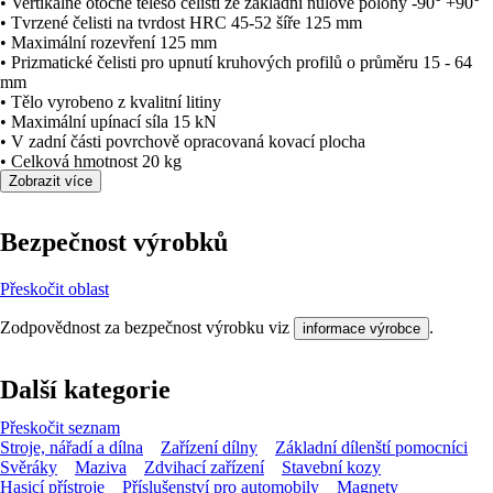
• Vertikálně otočné těleso čelistí ze základní nulové polohy -90° +90°
• Tvrzené čelisti na tvrdost HRC 45-52 šíře 125 mm
• Maximální rozevření 125 mm
• Prizmatické čelisti pro upnutí kruhových profilů o průměru 15 - 64
mm
• Tělo vyrobeno z kvalitní litiny
• Maximální upínací síla 15 kN
• V zadní části povrchově opracovaná kovací plocha
• Celková hmotnost 20 kg
Zobrazit více
Bezpečnost výrobků
Přeskočit oblast
Zodpovědnost za bezpečnost výrobku viz
.
informace výrobce
Další kategorie
Přeskočit seznam
Stroje, nářadí a dílna
Zařízení dílny
Základní dílenští pomocníci
Svěráky
Maziva
Zdvihací zařízení
Stavební kozy
Hasicí přístroje
Příslušenství pro automobily
Magnety