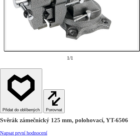
1
/
1
Porovnat
Svěrák zámečnický 125 mm, polohovací, YT-6506
Napsat první hodnocení