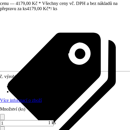
cenu — 4179,00 Kč * Všechny ceny vč. DPH a bez nákladů na
přepravu za ks
4179,00 Kč
*
/
ks
č. výrobku
10587705
Druh výrobku
:
Svěrák
Materiál
:
Litina, Ocel
Více informací o zboží
Množství (ks)
1 ks