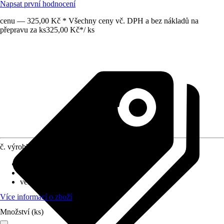
Napsat první hodnocení
cenu — 325,00 Kč * Všechny ceny vč. DPH a bez nákladů na
přepravu za ks
325,00 Kč
*
/
ks
č. výrobku
5617873
Provedení
:
Šroubová svěrka
rozsah upínání
:
600 mm
velikost upínacích čelistí
:
120 mm
Více informací o zboží
Množství (ks)