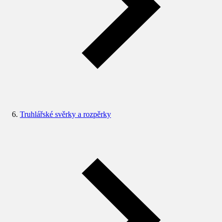
Truhlářské svěrky a rozpěrky