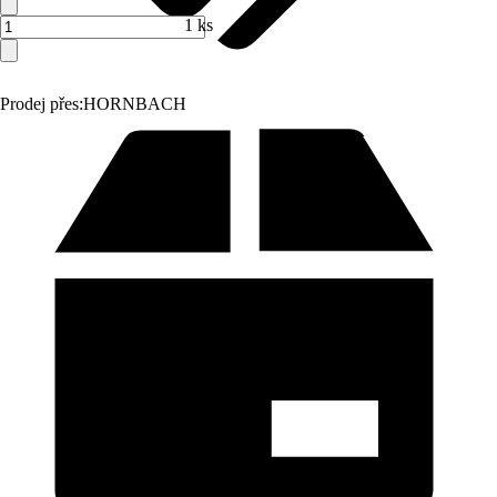
1 ks
Prodej přes:
HORNBACH