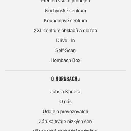
Přehled všech prodejen
Kuchyňské centrum
Koupelnové centrum
XXL centrum obkladů a dlažeb
Drive - In
Self-Scan
Hornbach Box
O HORNBACHu
Jobs a Kariera
O nás
Údaje o provozovateli
Záruka trvale nízkých cen