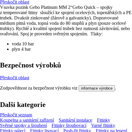
Přeskočit oblast
Vsuvka pozink Gebo Platinum MM 2“Gebo Quick – spojky
z temperované litiny sloužící ke spojení ocelových, topenářských a PE
trubek. Dvakrát zinkované (žárově a galvanicky). Dopravované
médium pitná voda, topná voda do 80 stupňů a plyn (pouze ocelové
trubky). Rychlé a kvalitní spojení trubek bez nutnosti závitování, nebo
svařování. Spoj je proveden svěrným spojením. Tlaky:
voda 10 bar
plyn 4 bar
Bezpečnost výrobků
Přeskočit oblast
Zodpovědnost za bezpečnost výrobku viz
.
informace výrobce
Další kategorie
Přeskočit seznam
Koupelna a sanitární zařízení
Sanitární instalace
Fitinky
Svěrné spojky a šroubení
Fitinky šroubovací
Varné fitinky
Fitinky pájecí
Fitinky lisovací
Push-fit fitinky
Fitinky na lepení