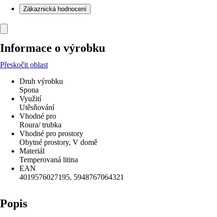
Zákaznická hodnocení
Informace o výrobku
Přeskočit oblast
Druh výrobku
Spona
Využití
Utěsňování
Vhodné pro
Roura/ trubka
Vhodné pro prostory
Obytné prostory, V domě
Materiál
Temperovaná litina
EAN
4019576027195, 5948767064321
Popis