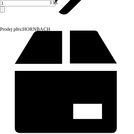
1 ks
Prodej přes:
HORNBACH