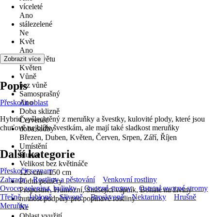
víceleté
Ano
stálezelené
Ne
Květ
Ano
Doba květu
Zobrazit více
Květen
Vůně
Popis
bez vůně
Samosprašný
Přeskočit oblast
Ano
Doba sklizně
Hybrid vyšlechtěný z meruňky a švestky, kulovité plody, které jsou
Červenec
chuťově nejblíže švestkám, ale mají také sladkost meruňky
doba sadby
Březen, Duben, Květen, Červen, Srpen, Září, Říjen
Umístění
Další kategorie
Slunce
Velikost bez květináče
Přeskočit seznam
125 cm - 150 cm
Zahrada
Rostliny a pěstování
Venkovní rostliny
Půdní poměry
Ovoce, zelenina, bylinky
Ovocné stromy
Ostatní ovocné stromy
Propustné, Humózní, Snášející vápník, Bohaté na živiny
Třešně
Jabloně
Slivoně
Broskvoně
Nektarinky
Hrušně
nutnost podpěry pro popínavé rostliny
Meruňky
Ne
Oblast využití