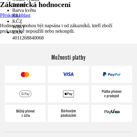
Zákaznická hodnocení
Exteriér
Barva květu
Přeskočit oblast
Bílá
KČZ
Hodnocení mohou být napsána i od zákazníků, kteří zboží
W86Y
prokazatelně nepoužili nebo nekoupili.
EAN
4011268840068
Možnosti platby