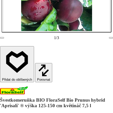
1
/
3
Porovnat
Švestkomeruňka BIO FloraSelf Bio Prunus hybrid
'Aprisali' ® výška 125-150 cm květináč 7,5 l