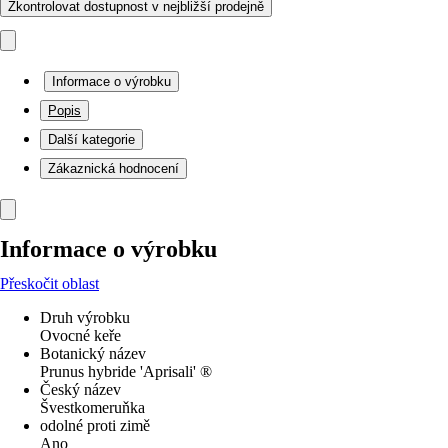
Zkontrolovat dostupnost v nejbližší prodejně
Informace o výrobku
Popis
Další kategorie
Zákaznická hodnocení
Informace o výrobku
Přeskočit oblast
Druh výrobku
Ovocné keře
Botanický název
Prunus hybride 'Aprisali' ®
Český název
Švestkomeruňka
odolné proti zimě
Ano