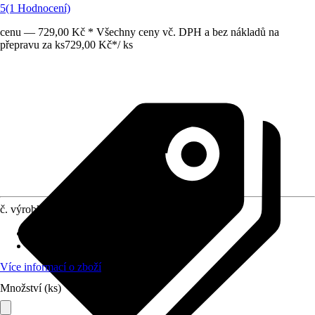
5
(1 Hodnocení)
cenu — 729,00 Kč * Všechny ceny vč. DPH a bez nákladů na
přepravu za ks
729,00 Kč
*
/
ks
č. výrobku
12011941
Doba sklizně
:
Červenec
Umístění
:
Slunce
Více informací o zboží
Množství (ks)