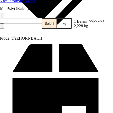
Více informací o zboží
Množství (Balení)
odpovídá
1 Balení
Balení
kg
2,228 kg
Prodej přes:
HORNBACH