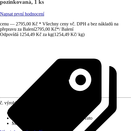
pozinkovaná, 1 ks
Napsat první hodnocení
cenu — 2795,00 Kč * Všechny ceny vč. DPH a bez nákladů na
přepravu za Balení
2795,00 Kč
*
/
Balení
Odpovídá 1254,49 Kč za kg
(
1254,49 Kč
/
kg
)
č. výrobku
6834381
Průměr (od - do)
:
17 mm - 19 mm
Vhodné pro prostory
:
Loď, Karosérie, Auto
Materiál
:
Ocel