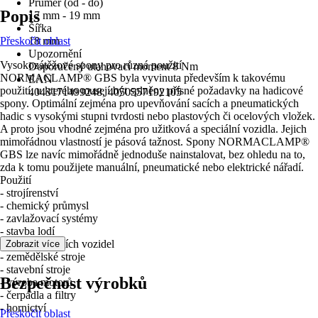
Průměr (od - do)
Popis
17 mm - 19 mm
Šířka
Přeskočit oblast
18 mm
Upozornění
Vysokozátěžové spony pro různá použití
Doporučený utahovací moment 8 Nm
NORMACLAMP® GBS byla vyvinuta především k takovému
EAN
použití, u kterého musejí být splněny přísné požadavky na hadicové
4043171499248, 4050557192105
spony. Optimální zejména pro upevňování sacích a pneumatických
hadic s vysokými stupni tvrdosti nebo plastových či ocelových vložek.
A proto jsou vhodné zejména pro užitková a speciální vozidla. Jejich
mimořádnou vlastností je pásová tažnost. Spony NORMACLAMP®
GBS lze navíc mimořádně jednoduše nainstalovat, bez ohledu na to,
zda k tomu použijete manuální, pneumatické nebo elektrické nářadí.
Použití
- strojírenství
- chemický průmysl
- zavlažovací systémy
- stavba lodí
- výroba drážních vozidel
Zobrazit více
- zemědělské stroje
- stavební stroje
Bezpečnost výrobků
- výroba motorů
- čerpadla a filtry
- hornictví
Přeskočit oblast