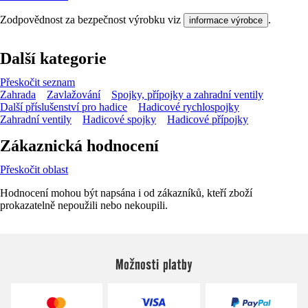
Zodpovědnost za bezpečnost výrobku viz
.
informace výrobce
Další kategorie
Přeskočit seznam
Zahrada
Zavlažování
Spojky, přípojky a zahradní ventily
Další příslušenství pro hadice
Hadicové rychlospojky
Zahradní ventily
Hadicové spojky
Hadicové přípojky
Zákaznická hodnocení
Přeskočit oblast
Hodnocení mohou být napsána i od zákazníků, kteří zboží
prokazatelně nepoužili nebo nekoupili.
Možnosti platby