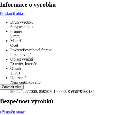
Informace o výrobku
Přeskočit oblast
Druh výrobku
Spojovací kus
Průměr
5 mm
Materiál
Ocel
Povrch/Povrchová úprava
Pozinkované
Oblast využití
Exteriér, Interiér
Obsah
2 Kus
Upozornění
Není certifikováno.
EAN
Zobrazit více
2004254472000, 8595079150050, 8595079160134
Bezpečnost výrobků
Přeskočit oblast