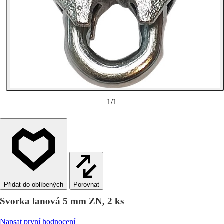
1
/
1
Porovnat
Svorka lanová 5 mm ZN, 2 ks
Napsat první hodnocení