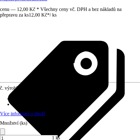
cenu — 12,00 Kč * Všechny ceny vč. DPH a bez nákladů na
přepravu za ks
12,00 Kč
*
/
ks
č. výrobku
4254472
Materiál
:
Ocel
Obsah
:
2 Kus
Více informací o zboží
Množství (ks)
1 ks