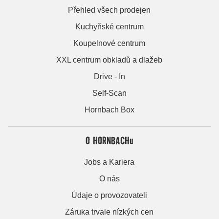
Přehled všech prodejen
Kuchyňské centrum
Koupelnové centrum
XXL centrum obkladů a dlažeb
Drive - In
Self-Scan
Hornbach Box
O HORNBACHu
Jobs a Kariera
O nás
Údaje o provozovateli
Záruka trvale nízkých cen