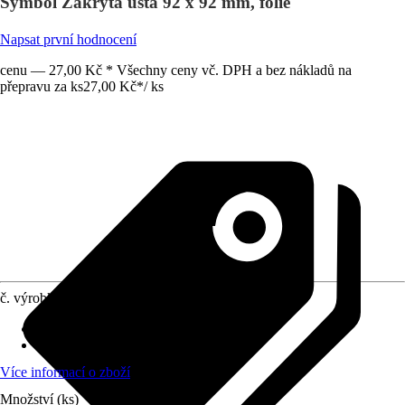
Symbol Zakrýtá ústa 92 x 92 mm, fólie
Napsat první hodnocení
cenu — 27,00 Kč * Všechny ceny vč. DPH a bez nákladů na
přepravu za ks
27,00 Kč
*
/
ks
č. výrobku
10323827
Druh výrobku
:
Informační štít, Štít
Materiál
:
Plastová fólie
Více informací o zboží
Množství (ks)