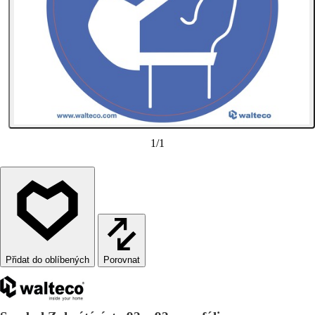
1
/
1
Porovnat