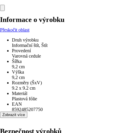
Informace o výrobku
Přeskočit oblast
Druh výrobku
Informační štít, Štít
Provedení
Varovná cedule
Šířka
9,2 cm
Výška
9,2 cm
Rozměry (ŠxV)
9.2 x 9.2 cm
Materiál
Plastová fólie
EAN
8592485207750
Zobrazit více
Bezpečnost výrobků