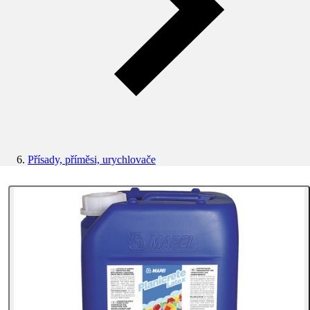
Přísady, příměsi, urychlovače