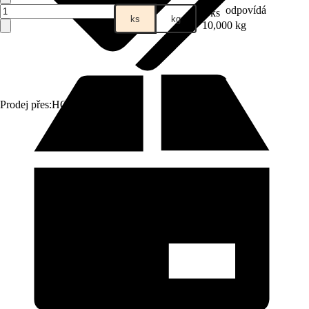
odpovídá
1 ks
ks
kg
10,000 kg
Prodej přes:
HORNBACH