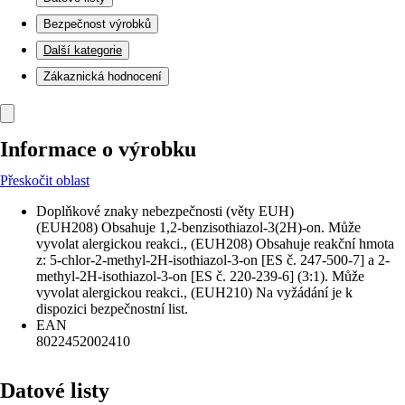
Bezpečnost výrobků
Další kategorie
Zákaznická hodnocení
Informace o výrobku
Přeskočit oblast
Doplňkové znaky nebezpečnosti (věty EUH)
(EUH208) Obsahuje 1,2-benzisothiazol-3(2H)-on. Může
vyvolat alergickou reakci., (EUH208) Obsahuje reakční hmota
z: 5-chlor-2-methyl-2H-isothiazol-3-on [ES č. 247-500-7] a 2-
methyl-2H-isothiazol-3-on [ES č. 220-239-6] (3:1). Může
vyvolat alergickou reakci., (EUH210) Na vyžádání je k
dispozici bezpečnostní list.
EAN
8022452002410
Datové listy