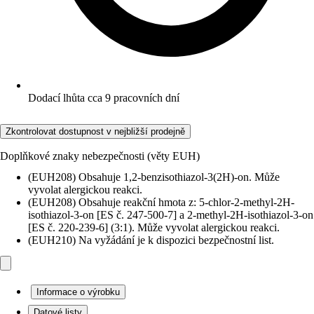
Dodací lhůta cca 9 pracovních dní
Zkontrolovat dostupnost v nejbližší prodejně
Doplňkové znaky nebezpečnosti (věty EUH)
(EUH208) Obsahuje 1,2-benzisothiazol-3(2H)-on. Může
vyvolat alergickou reakci.
(EUH208) Obsahuje reakční hmota z: 5-chlor-2-methyl-2H-
isothiazol-3-on [ES č. 247-500-7] a 2-methyl-2H-isothiazol-3-on
[ES č. 220-239-6] (3:1). Může vyvolat alergickou reakci.
(EUH210) Na vyžádání je k dispozici bezpečnostní list.
Informace o výrobku
Datové listy