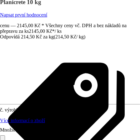
Planicrete 10 kg
Napsat první hodnocení
cenu — 2145,00 Kč * Všechny ceny vč. DPH a bez nákladů na
přepravu za ks
2145,00 Kč
*
/
ks
Odpovídá 214,50 Kč za kg
(
214,50 Kč
/
kg
)
č. výrobku
6507414
Více informací o zboží
Množství (ks)