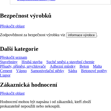
Bezpečnost výrobků
Přeskočit oblast
Zodpovědnost za bezpečnost výrobku viz
.
informace výrobce
Další kategorie
Přeskočit seznam
Stavebniny
Hrubá stavba
Suché směsi a stavební chemie
Přísady, příměsi, urychlovače
Adhezní můstky
Beton
Malta
Cement
Vápno
Samonivelační stěrky
Sádra
Betonové potěry
Liapor
Zákaznická hodnocení
Přeskočit oblast
Hodnocení mohou být napsána i od zákazníků, kteří zboží
prokazatelně nepoužili nebo nekoupili.