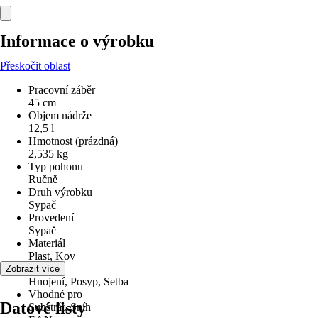
Informace o výrobku
Přeskočit oblast
Pracovní záběr
45 cm
Objem nádrže
12,5 l
Hmotnost (prázdná)
2,535 kg
Typ pohonu
Ručně
Druh výrobku
Sypač
Provedení
Sypač
Materiál
Plast, Kov
Využití
Zobrazit více
Hnojení, Posyp, Setba
Vhodné pro
Datové listy
Substrát, Sníh