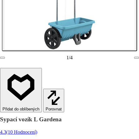
1
/
4
Porovnat
Sypací vozík L Gardena
4.3
(10 Hodnocení)