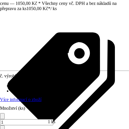
cenu — 1050,00 Kč * Všechny ceny vč. DPH a bez nákladů na
přepravu za ks
1050,00 Kč
*
/
ks
č. výrobku
6577903
Pracovní záběr
:
45 cm
Materiál
:
Plast, Kov
Více informací o zboží
Množství (ks)
1 ks