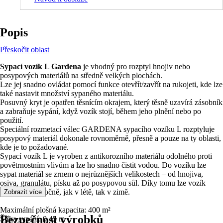
Popis
Přeskočit oblast
Sypací vozík L Gardena
je vhodný pro rozptyl hnojiv nebo
posypových materiálů na středně velkých plochách.
Lze jej snadno ovládat pomocí funkce otevřít/zavřít na rukojeti, kde lze
také nastavit množství sypaného materiálu.
Posuvný kryt je opatřen těsnícím okrajem, který těsně uzavírá zásobník
a zabraňuje sypání, když vozík stojí, během jeho plnění nebo po
použití.
Speciální rozmetací válec GARDENA sypacího vozíku L rozptyluje
posypový materiál dokonale rovnoměrně, přesně a pouze na ty oblasti,
kde je to požadované.
Sypací vozík L je vyroben z antikorozního materiálu odolného proti
povětrnostním vlivům a lze ho snadno čistit vodou. Do vozíku lze
sypat materiál se zrnem o nejrůznějších velikostech – od hnojiva,
osiva, granulátu, písku až po posypovou sůl. Díky tomu lze vozík
používat celoročně, jak v létě, tak v zimě.
Zobrazit více
Maximální plošná kapacita: 400 m²
Bezpečnost výrobků
Šířka sypání: 0.45 m