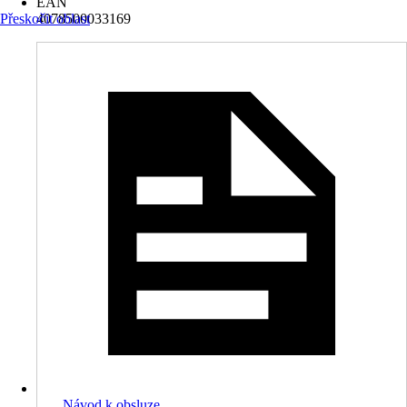
EAN
Přeskočit oblast
4078500033169
Návod k obsluze