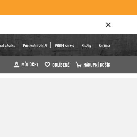
vat zásilku
Porovnání zboží
PROFI servis
Služby
Kariéra
MŮJ ÚČET
OBLÍBENÉ
NÁKUPNÍ KOŠÍK