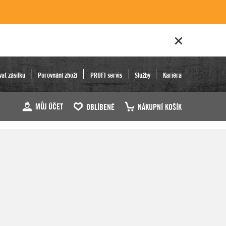
vat zásilku
Porovnání zboží
PROFI servis
Služby
Kariéra
MŮJ ÚČET
OBLÍBENÉ
NÁKUPNÍ KOŠÍK