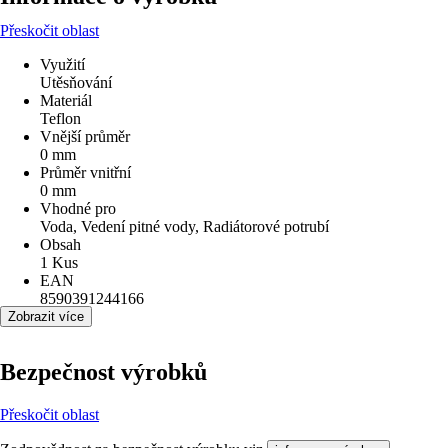
Přeskočit oblast
Využití
Utěsňování
Materiál
Teflon
Vnější průměr
0 mm
Průměr vnitřní
0 mm
Vhodné pro
Voda, Vedení pitné vody, Radiátorové potrubí
Obsah
1 Kus
EAN
8590391244166
Zobrazit více
Bezpečnost výrobků
Přeskočit oblast