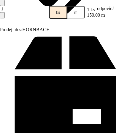
odpovídá
1 ks
ks
m
150,00 m
Prodej přes:
HORNBACH