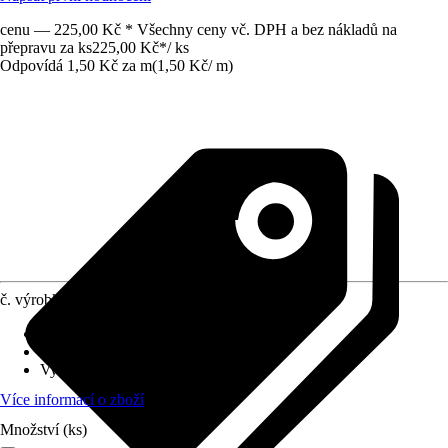
cenu — 225,00 Kč * Všechny ceny vč. DPH a bez nákladů na
přepravu za ks
225,00 Kč
*
/
ks
Odpovídá 1,50 Kč za m
(
1,50 Kč
/
m
)
č. výrobku
12406283
Materiál
:
Teflon
Obsah
:
1 Kus
Využití
:
Utěsňování
Více informací o zboží
Množství (ks)