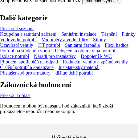
Zodpovědnost za bezpečnost výrobku viz
.
informace výrobce
Další kategorie
Přeskočit seznam
Koupelna a sanitární zařízení
Sanitární instalace
Těsnění
Fitinky
Vodovodní potrubí
Vodoměry a vodní filtry
Sifony
Uzavírací ventily
HT potrubí
Sanitární čerpadla
Flexi hadice
Potrubí na studenou vodu
Uchycení a objímky na potrubí
Izolace potrubí
Nářadí pro instalatéry
Dopojení k WC
Připojení spotřebičů na odpad
Redukční ventily a zpětné ventily
Čištění potrubí a kanalizace
Instalatérský materiál
Příslušenství pro armatury
dBlue tiché potrubí
Zákaznická hodnocení
Přeskočit oblast
Hodnocení mohou být napsána i od zákazníků, kteří zboží
prokazatelně nepoužili nebo nekoupili.
Možnosti platby