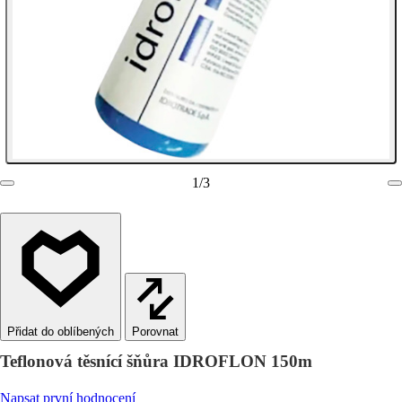
1
/
3
Porovnat
Teflonová těsnící šňůra IDROFLON 150m
Napsat první hodnocení