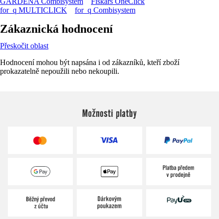
GARDENA Combisystem
Fiskars OneClick
for_q MULTICLICK
for_q Combisystem
Zákaznická hodnocení
Přeskočit oblast
Hodnocení mohou být napsána i od zákazníků, kteří zboží
prokazatelně nepoužili nebo nekoupili.
Možnosti platby