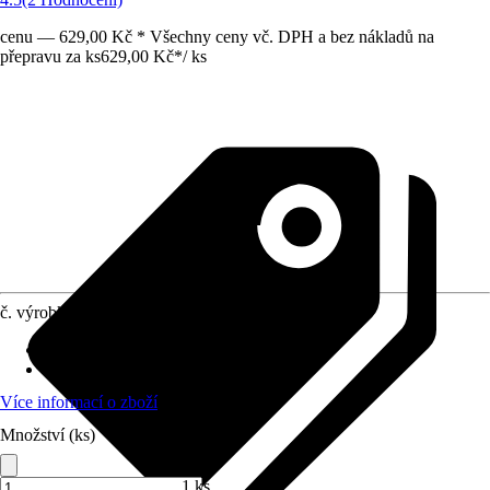
cenu — 629,00 Kč * Všechny ceny vč. DPH a bez nákladů na
přepravu za ks
629,00 Kč
*
/
ks
č. výrobku
4612003
Provedení násady
:
Hliník, Plast
Povrch násady
:
Plast
Více informací o zboží
Množství (ks)
1 ks