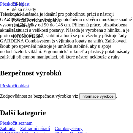
Přeskočit oblast
0,6 kg
délka násady
Teleskopická násada je ideální pro pohodlnou práci s nástroji
145 cm
GARDENA Combisystem. Díky otočnému uzávěru umožňuje snadné
Povrch/Povrchová úprava
vysouvání do délky od 90 do 145 cm. Příjemná práce, přizpůsobena
Opláštěný
aktuální situaci a velikosti postavy. Násada je vyrobena z hliníku, a je
EAN
proto mimořádně lehká, stabilní a hodí se pro všechny přístroje řady
4078500042697
GARDENA Combisystem (s výjimkou lopaty na sníh). Zajišťovací
šroub pro upevnění nástroje je umístěn stabilně, aby u spoje
nedocházelo k viklání. Ergonomická rukojeť a plastový potah násady
zajišťují příjemnou manipulaci, při které nástroj neklouže z ruky.
Bezpečnost výrobků
Přeskočit oblast
Zodpovědnost za bezpečnost výrobku viz
.
informace výrobce
Další kategorie
Přeskočit seznam
Zahrada
Zahradní nářadí
Combisystémy