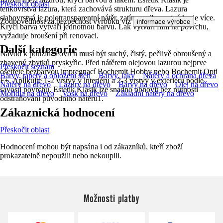
Přeskočit oblast
tenkovrstvá lazura, která zachovává strukturu dřeva. Lazura
slabovrstvá je polotransparentní nátěr, zatímco silnovrstvá kryje více.
Zodpovědnost za bezpečnost výrobku viz
.
informace výrobce
Krycí barva vytváří jednotnou barvu. Lak vytváří film na povrchu,
vyžaduje broušení při renovaci.
Další kategorie
Návod k použití: Povrch musí být suchý, čistý, pečlivě obroušený a
zbavený zbytků pryskyřic. Před nátěrem olejovou lazurou nejprve
Přeskočit seznam
ošetřete bezbarvou impregnací Bochemit Hobby nebo Bochemit Opti
Barvy, tapety a obložení stěn
Barvy, laky
Nátěry a ochrana dřeva
F+. Aplikujte 1-2 vrstvy v interiéru a 2-3 vrstvy v exteriéru podle
Nátěry na dřevo
Lazury na dřevo
Barvy na dřevo
Olej na dřevo
savosti povrchu. Estetik Klasik lze snadno obnovit bez nutnosti
Mořidla na dřevo
Vosk na dřevo
Základní nátěry na dřevo
odstraňování původního nátěru1.
Zákaznická hodnocení
Přeskočit oblast
Hodnocení mohou být napsána i od zákazníků, kteří zboží
prokazatelně nepoužili nebo nekoupili.
Možnosti platby