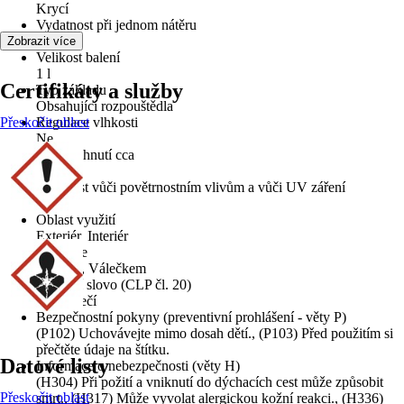
Krycí
Vydatnost při jednom nátěru
16 m²/l
Zobrazit více
Velikost balení
1 l
Certifikáty a služby
Typ základu
Obsahující rozpouštědla
Přeskočit oblast
Regulace vlhkosti
Ne
Doba schnutí cca
12 h
Odolnost vůči povětrnostním vlivům a vůči UV záření
Ano
Oblast využití
Exteriér, Interiér
Aplikace
Štětcem, Válečkem
Signální slovo (CLP čl. 20)
Nebezpečí
Bezpečnostní pokyny (preventivní prohlášení - věty P)
(P102) Uchovávejte mimo dosah dětí., (P103) Před použitím si
přečtěte údaje na štítku.
Datové listy
Informace o nebezpečnosti (věty H)
(H304) Při požití a vniknutí do dýchacích cest může způsobit
Přeskočit oblast
smrt., (H317) Může vyvolat alergickou kožní reakci., (H336)