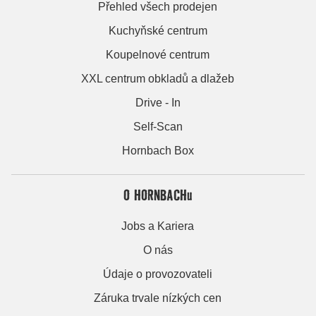
Přehled všech prodejen
Kuchyňské centrum
Koupelnové centrum
XXL centrum obkladů a dlažeb
Drive - In
Self-Scan
Hornbach Box
O HORNBACHu
Jobs a Kariera
O nás
Údaje o provozovateli
Záruka trvale nízkých cen