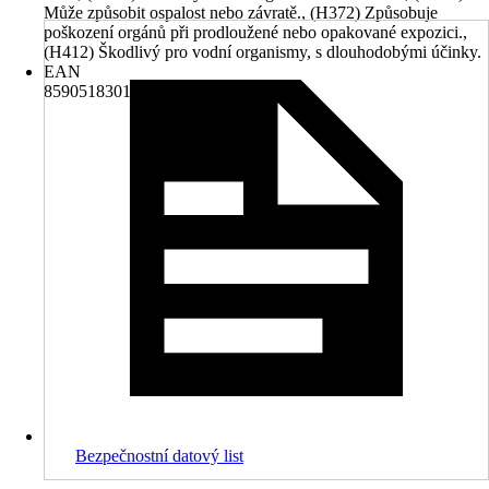
Může způsobit ospalost nebo závratě., (H372) Způsobuje
poškození orgánů při prodloužené nebo opakované expozici.,
(H412) Škodlivý pro vodní organismy, s dlouhodobými účinky.
EAN
8590518301017
Bezpečnostní datový list