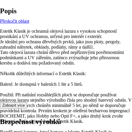
Popis
Přeskočit oblast
Estetik Klasik je ochranná olejová lazura s vysokou schopností
pronikání a UV ochranou, určená pro interiér i exteriér.
Je ideální pro ochranu dřevěných prvků, jako jsou ploty, pergoly,
zahradní nábytek, obklady, podlahy, rámy a další1.
Tato olejová lazura chrání dřevo před nepříznivými povětrnostními
podmínkami a UV zářením, zatímco zvýrazňuje jeho přirozenou
kresbu a dodává mu požadovaný odstín.
Několik důležitých informací o Estetik Klasik:
Balení: Je dostupná v baleních 1 litr a 5 litrů.
Použití: Při natírání rozsáhlejších ploch se doporučuje používat
olejovou lazuru stejného výrobního čísla pro shodný barevný odstín. V
exteriéru je povrch chráněn minimálně 5 let, po němž se doporučuje
Zobrazit více
pravidelná kontrola. Prvním krokem je ošetření bezbarvou impregnací
BOCHEMIT, jako Hobby nebo Opti F+, a jako druhý krok zvolte
Bezpečnost výrobků
vybraný odstín olejové lazury Estetik Klasik.
Rozdíl mezi lazurou, krycí barvou a lakem: Estetik Klasik je