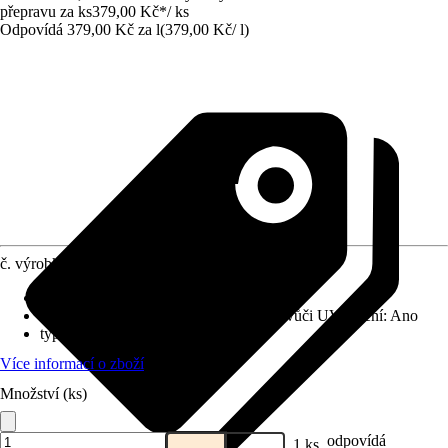
přepravu za ks
379,00 Kč
*
/
ks
Odpovídá 379,00 Kč za l
(
379,00 Kč
/
l
)
č. výrobku
12073475
Vydatnost při jednom nátěru
:
16 m²/l
Odolnost vůči povětrnostním vlivům a vůči UV záření
:
Ano
typ nátěru
:
Krycí
Více informací o zboží
Množství (ks)
odpovídá
1 ks