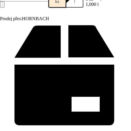
ks
l
1,000 l
Prodej přes:
HORNBACH