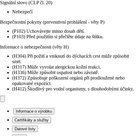
Signální slovo (CLP čl. 20)
Nebezpečí
Bezpečnostní pokyny (preventivní prohlášení - věty P)
(P102) Uchovávejte mimo dosah dětí.
(P103) Před použitím si přečtěte údaje na štítku.
Informace o nebezpečnosti (věty H)
(H304) Při požití a vniknutí do dýchacích cest může způsobit
smrt.
(H317) Může vyvolat alergickou kožní reakci.
(H336) Může způsobit ospalost nebo závratě.
(H372) Způsobuje poškození orgánů při prodloužené nebo
opakované expozici.
(H412) Škodlivý pro vodní organismy, s dlouhodobými účinky.
Informace o výrobku
Certifikáty a služby
Datové listy