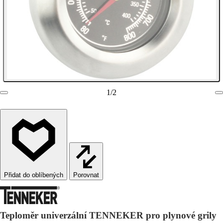
1
/
2
Porovnat
Teploměr univerzální TENNEKER pro plynové grily