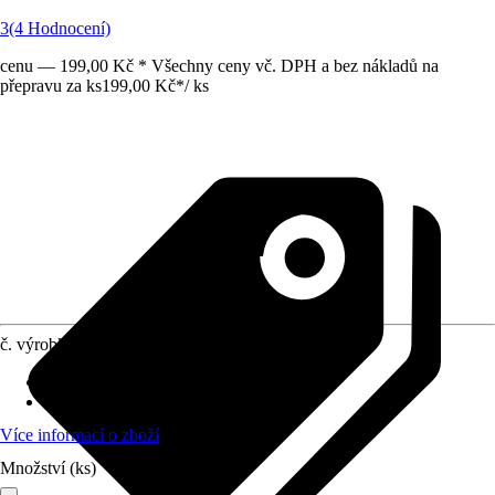
3
(4 Hodnocení)
cenu — 199,00 Kč * Všechny ceny vč. DPH a bez nákladů na
přepravu za ks
199,00 Kč
*
/
ks
č. výrobku
6417715
Materiál
:
Nerezová ocel
Provedení
:
Teploměr na grilování
Více informací o zboží
Množství (ks)