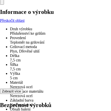
Informace o výrobku
Přeskočit oblast
Druh výrobku
Příslušenství ke grilům
Provedení
Teploměr na grilování
Grilovací metoda
Plyn, Dřevěné uhlí
Délka
7,5 cm
Šířka
7,5 cm
Výška
5 cm
Materiál
Nerezová ocel
Specifikace materiálu
Zobrazit více
Nerezová ocel
Základní barva
Bezpečnost výrobků
Nerezová ocel
Obsah balení