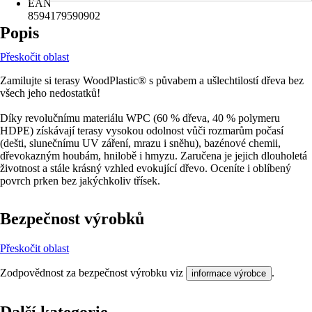
EAN
8594179590902
Popis
Přeskočit oblast
Zamilujte si terasy WoodPlastic® s půvabem a ušlechtilostí dřeva bez
všech jeho nedostatků!
Díky revolučnímu materiálu WPC (60 % dřeva, 40 % polymeru
HDPE) získávají terasy vysokou odolnost vůči rozmarům počasí
(dešti, slunečnímu UV záření, mrazu i sněhu), bazénové chemii,
dřevokazným houbám, hnilobě i hmyzu. Zaručena je jejich dlouholetá
životnost a stále krásný vzhled evokující dřevo. Oceníte i oblíbený
povrch prken bez jakýchkoliv třísek.
Bezpečnost výrobků
Přeskočit oblast
Zodpovědnost za bezpečnost výrobku viz
.
informace výrobce
Další kategorie