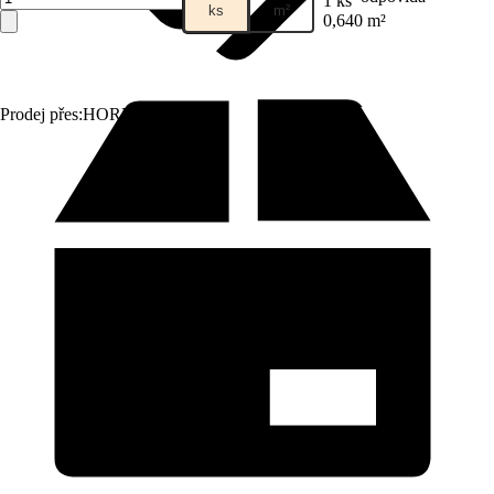
1 ks
ks
m²
0,640 m²
Prodej přes:
HORNBACH