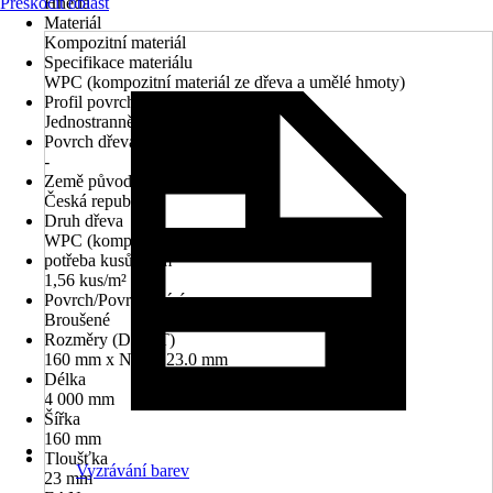
Přeskočit oblast
Hnědá
Materiál
Kompozitní materiál
Specifikace materiálu
WPC (kompozitní materiál ze dřeva a umělé hmoty)
Profil povrchu
Jednostranně rýhované
Povrch dřeva
-
Země původu
Česká republika
Druh dřeva
WPC (kompozitní materiál ze dřeva a umělé hmoty)
potřeba kusů na m²
1,56 kus/m²
Povrch/Povrchová úprava
Broušené
Rozměry (DxŠxT)
160 mm x N/A x 23.0 mm
Délka
4 000 mm
Šířka
160 mm
Tloušťka
Vyzrávání barev
23 mm