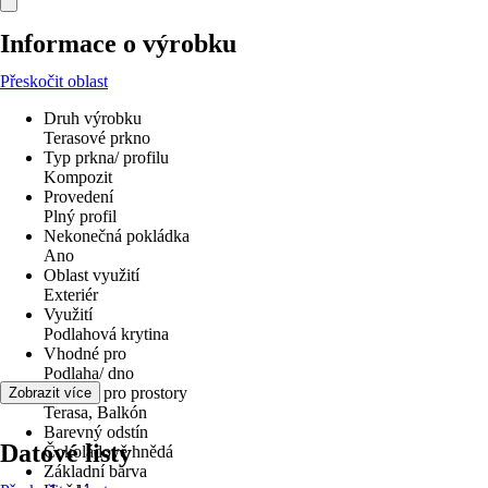
Informace o výrobku
Přeskočit oblast
Druh výrobku
Terasové prkno
Typ prkna/ profilu
Kompozit
Provedení
Plný profil
Nekonečná pokládka
Ano
Oblast využití
Exteriér
Využití
Podlahová krytina
Vhodné pro
Podlaha/ dno
Vhodné pro prostory
Zobrazit více
Terasa, Balkón
Barevný odstín
Datové listy
Čokoládově hnědá
Základní barva