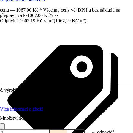
cenu — 1067,00 Kč * Všechny ceny vč. DPH a bez nákladů na
přepravu za ks
1067,00 Kč
*
/
ks
Odpovídá 1667,19 Kč za m²
(
1667,19 Kč
/
m²
)
č. výrobku
10392335
Profil povrchu
:
Jednostranně rýhované
Více informací o zboží
Množství (ks)
odpovídá