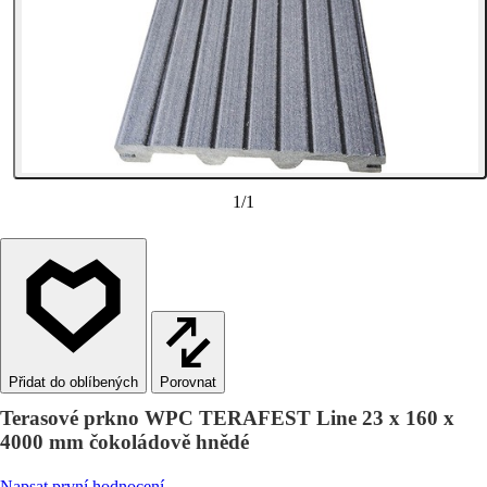
1
/
1
Porovnat
Terasové prkno WPC TERAFEST Line 23 x 160 x
4000 mm čokoládově hnědé
Napsat první hodnocení