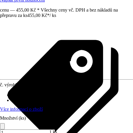
cenu — 455,00 Kč * Všechny ceny vč. DPH a bez nákladů na
přepravu za ks
455,00 Kč
*
/
ks
č. výrobku
7176223
Připojení
:
1/2 " zpět
Rozsah indikace
:
0 bar - 4 bar
Více informací o zboží
Množství (ks)
1 ks