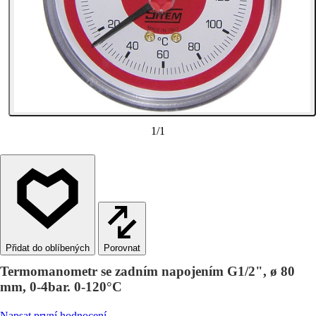
1
/
1
Porovnat
Termomanometr se zadním napojením G1/2", ø 80
mm, 0-4bar. 0-120°C
Napsat první hodnocení