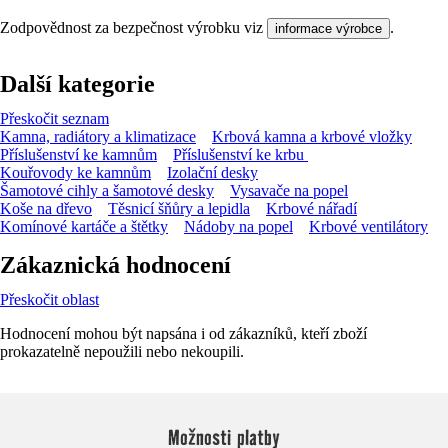
Zodpovědnost za bezpečnost výrobku viz
.
informace výrobce
Další kategorie
Přeskočit seznam
Kamna, radiátory a klimatizace
Krbová kamna a krbové vložky
Příslušenství ke kamnům
Příslušenství ke krbu
Kouřovody ke kamnům
Izolační desky
Šamotové cihly a šamotové desky
Vysavače na popel
Koše na dřevo
Těsnicí šňůry a lepidla
Krbové nářadí
Komínové kartáče a štětky
Nádoby na popel
Krbové ventilátory
Zákaznická hodnocení
Přeskočit oblast
Hodnocení mohou být napsána i od zákazníků, kteří zboží
prokazatelně nepoužili nebo nekoupili.
Možnosti platby